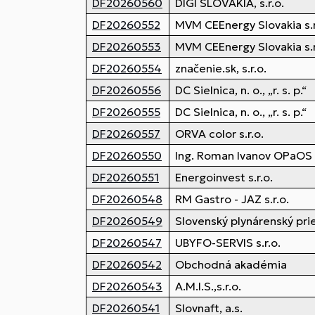
DF20260560
DIGI SLOVAKIA, s.r.o.
DF20260552
MVM CEEnergy Slovakia s.r
DF20260553
MVM CEEnergy Slovakia s.r
DF20260554
značenie.sk, s.r.o.
DF20260556
DC Sielnica, n. o., „r. s. p.“
DF20260555
DC Sielnica, n. o., „r. s. p.“
DF20260557
ORVA color s.r.o.
DF20260550
Ing. Roman Ivanov OPaOS
DF20260551
Energoinvest s.r.o.
DF20260548
RM Gastro - JAZ s.r.o.
DF20260549
Slovenský plynárenský prie
DF20260547
UBYFO-SERVIS s.r.o.
DF20260542
Obchodná akadémia
DF20260543
A.M.I.S.,s.r.o.
DF20260541
Slovnaft, a.s.