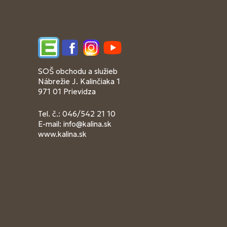
Edupage
Facebook
Instagram
YouTube
SOŠ obchodu a služieb
Nábrežie J. Kalinčiaka 1
971 01 Prievidza
Tel. č.: 046/542 21 10
E-mail:
info@kalina.sk
www.kalina.sk