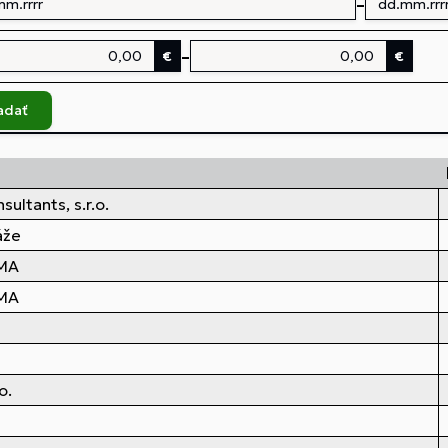
–
–
€
€
adať
ultants, s.r.o.
áže
OMA
OMA
o.