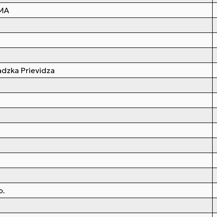
OMA
adzka Prievidza
.
o.