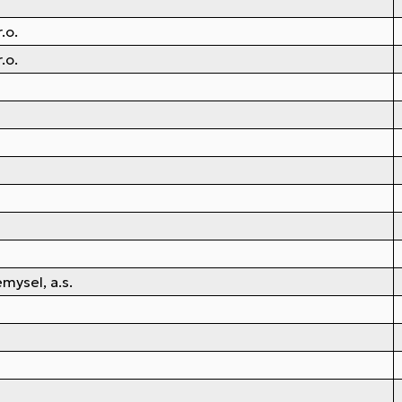
.o.
.o.
mysel, a.s.