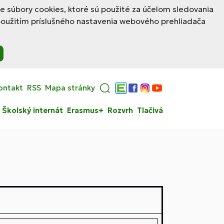
le súbory cookies, ktoré sú použité za účelom sledovania
použitím príslušného nastavenia webového prehliadača
ontakt
RSS
Mapa stránky
Edupage
Facebook
Instagram
YouTube
Školský internát
Erasmus+
Rozvrh
Tlačivá