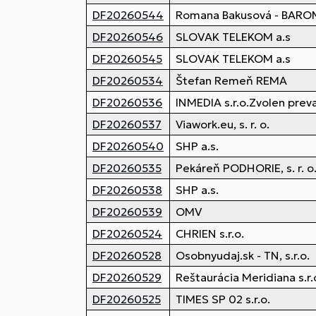
DF20260544
Romana Bakusová - BAR
DF20260546
SLOVAK TELEKOM a.s
DF20260545
SLOVAK TELEKOM a.s
DF20260534
Štefan Remeň REMA
DF20260536
INMEDIA s.r.o.Zvolen prev
DF20260537
Viawork.eu, s. r. o.
DF20260540
SHP a.s.
DF20260535
Pekáreň PODHORIE, s. r. o
DF20260538
SHP a.s.
DF20260539
OMV
DF20260524
CHRIEN s.r.o.
DF20260528
Osobnyudaj.sk - TN, s.r.o.
DF20260529
Reštaurácia Meridiana s.r.
DF20260525
TIMES SP 02 s.r.o.