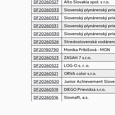
DF20260527
Alto Slovakia spol. s r.o.
DF20260533
Slovenský plynárenský prie
DF20260532
Slovenský plynárenský prie
DF20260531
Slovenský plynárenský prie
DF20260530
Slovenský plynárenský prie
DF20260526
Stredoslovenská vodárens
DF20190790
Monika Pribišová - MON
DF20260523
ZASAH 7 s.r.o.
DF20260522
LOG-O s. r. o.
DF20260521
ORVA color s.r.o.
DF20260520
Junior Achievement Slovensk
DF20260519
DIEGO Prievidza s.r.o.
DF20260516
Slovnaft, a.s.