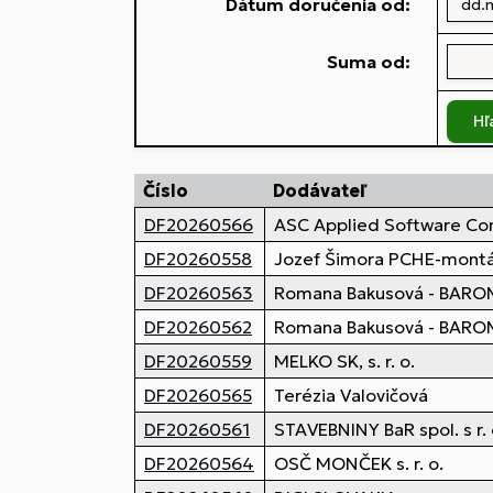
Dátum doručenia od:
Suma od:
Hľ
Číslo
Dodávateľ
DF20260566
ASC Applied Software Cons
DF20260558
Jozef Šimora PCHE-mont
DF20260563
Romana Bakusová - BAR
DF20260562
Romana Bakusová - BAR
DF20260559
MELKO SK, s. r. o.
DF20260565
Terézia Valovičová
DF20260561
STAVEBNINY BaR spol. s r. 
DF20260564
OSČ MONČEK s. r. o.