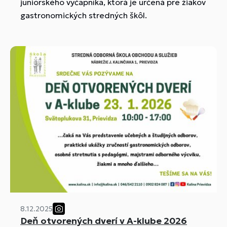
juniorského výčapníka, ktorá je určená pre žiakov
gastronomických stredných škôl.
8.12.2025
Deň otvorených dverí v A-klube 2026