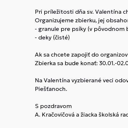
Pri príležitosti dňa sv. Valentína
Organizujeme zbierku, jej obsah
- granule pre psíky (v pôvodnom b
- deky (čisté)
Ak sa chcete zapojiť do organizov
Zbierka sa bude konať: 30.01.-02.0
Na Valentína vyzbierané veci od
Piešťanoch.
S pozdravom
A. Kračovičová a žiacka školská ra