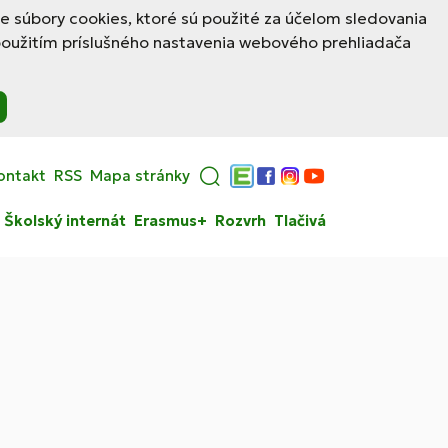
le súbory cookies, ktoré sú použité za účelom sledovania
použitím príslušného nastavenia webového prehliadača
ontakt
RSS
Mapa stránky
Edupage
Facebook
Instagram
YouTube
Školský internát
Erasmus+
Rozvrh
Tlačivá