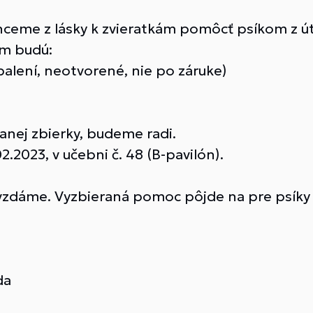
 chceme z lásky k zvieratkám pomôcť psíkom z út
om budú:
alení, neotvorené, nie po záruke)
anej zbierky, budeme radi.
2.2023, v učebni č. 48 (B-pavilón).
ovzdáme. Vyzbieraná pomoc pôjde na pre psík
da