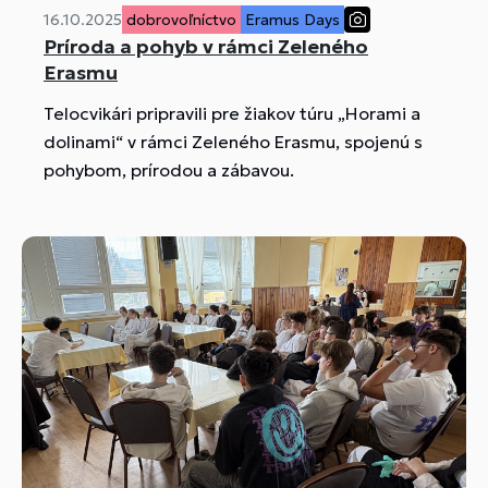
16.10.2025
dobrovoľníctvo
Eramus Days
Príroda a pohyb v rámci Zeleného
Erasmu
Telocvikári pripravili pre žiakov túru „Horami a
dolinami“ v rámci Zeleného Erasmu, spojenú s
pohybom, prírodou a zábavou.