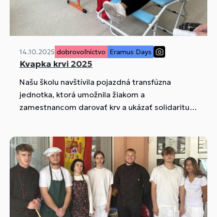
14.10.2025
dobrovoľníctvo
Eramus Days
Kvapka krvi 2025
Našu školu navštívila pojazdná transfúzna
jednotka, ktorá umožnila žiakom a
zamestnancom darovať krv a ukázať solidaritu a
odvahu.