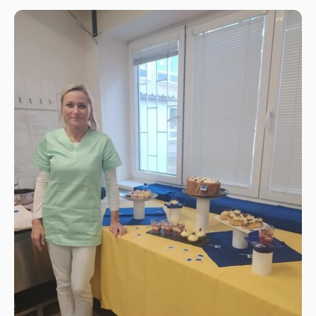
hodina španielskej gastronómie, príprava paelly,
kvapka krvi, súťaž v ping-pongu, prezentácie
zahraničných stáží a zapojili sme sa aj do
dobrovoľníckych aktivít Zelený Erasmus, swap
oblečenia a kníh.