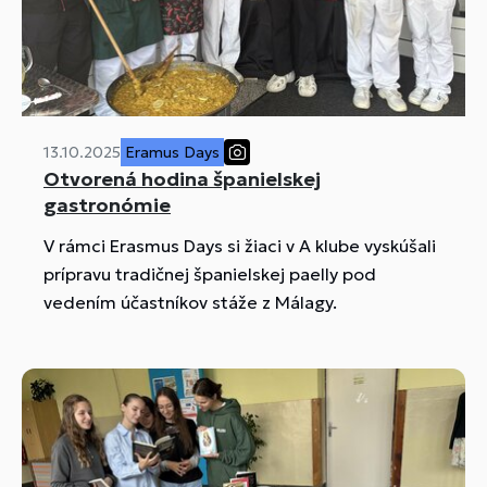
13.10.2025
Eramus Days
Otvorená hodina španielskej
gastronómie
V rámci Erasmus Days si žiaci v A klube vyskúšali
prípravu tradičnej španielskej paelly pod
vedením účastníkov stáže z Málagy.