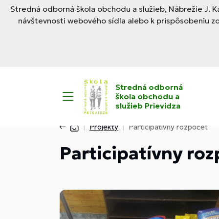
Stredná odborná škola obchodu a služieb, Nábrežie J. Ka
návštevnosti webového sídla alebo k prispôsobeniu z
Stredná odborná
škola obchodu a
služieb Prievidza
Projekty
Participatívny rozpočet
Participatívny ro