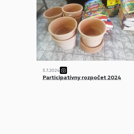
3.7.2024
Participatívny rozpočet 2024