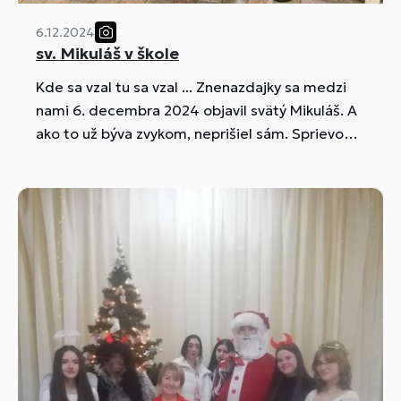
6.12.2024
sv. Mikuláš v škole
Kde sa vzal tu sa vzal ... Znenazdajky sa medzi
nami 6. decembra 2024 objavil svätý Mikuláš. A
ako to už býva zvykom, neprišiel sám. Sprievod
mu robili dvaja čerti a anjelik.