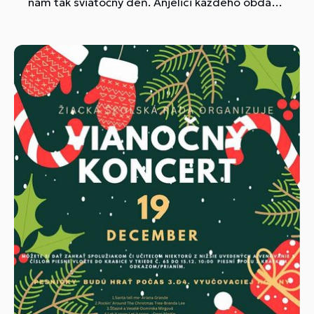
nám tak sviatočný deň. Anjelici každého obdarili
sladkou drobnosťou a čerti nejedného z nás
pohladili čiernou rukou po líci :-)