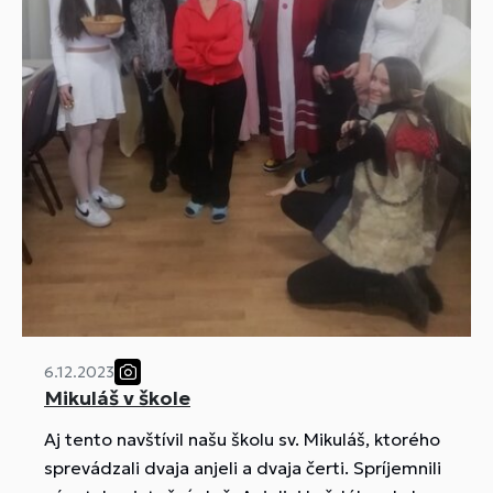
6.12.2023
Mikuláš v škole
Aj tento navštívil našu školu sv. Mikuláš, ktorého
sprevádzali dvaja anjeli a dvaja čerti. Spríjemnili