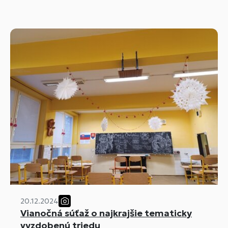
20.12.2024
Vianočná súťaž o najkrajšie tematicky
vyzdobenú triedu