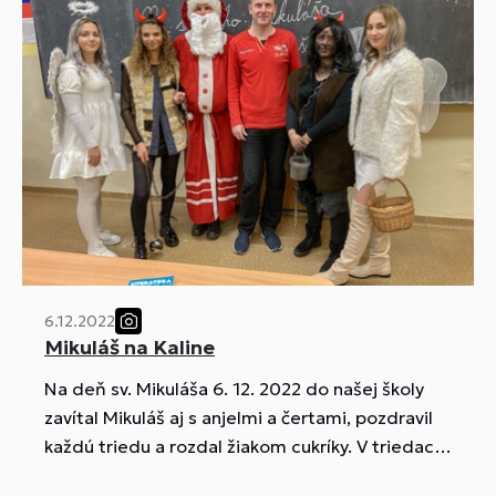
6.12.2022
Mikuláš na Kaline
Na deň sv. Mikuláša 6. 12. 2022 do našej školy
zavítal Mikuláš aj s anjelmi a čertami, pozdravil
každú triedu a rozdal žiakom cukríky. V triedach
vládla veselá nálada a žiaci a dokonca aj mnohí