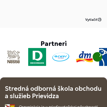
učitelia boli tematicky oblečení, čo umocnilo
vianočnú atmosféru.
Vytlačiť
Partneri
Stredná odborná škola obchodu
a služieb Prievidza
Organizácia je v zriaďovateľskej pôsobnosti