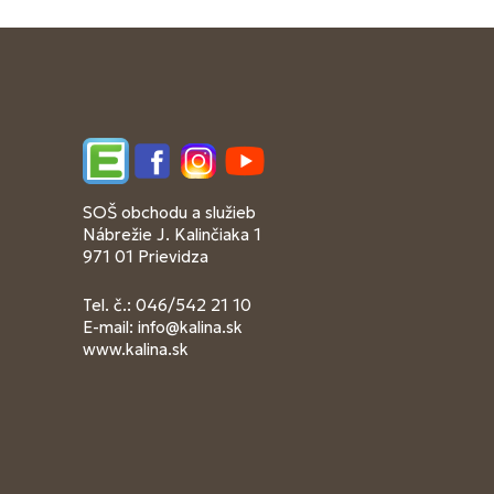
Edupage
Facebook
Instagram
YouTube
SOŠ obchodu a služieb
Nábrežie J. Kalinčiaka 1
971 01 Prievidza
Tel. č.: 046/542 21 10
E-mail:
info@kalina.sk
www.kalina.sk