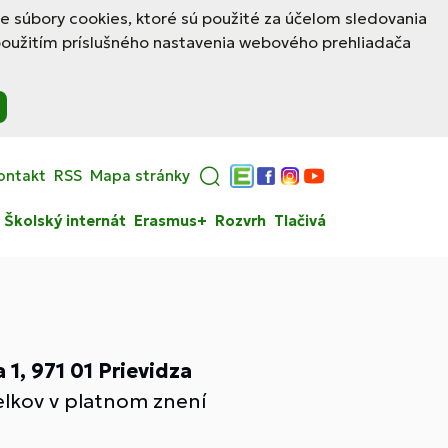
le súbory cookies, ktoré sú použité za účelom sledovania
použitím príslušného nastavenia webového prehliadača
ontakt
RSS
Mapa stránky
Edupage
Facebook
Instagram
YouTube
Školský internát
Erasmus+
Rozvrh
Tlačivá
 1, 971 01 Prievidza
elkov v platnom znení