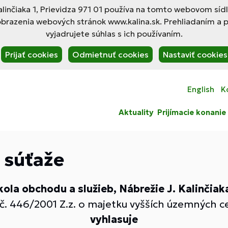
linčiaka 1, Prievidza 971 01 používa na tomto webovom síd
obrazenia webových stránok www.kalina.sk. Prehliadaním a 
vyjadrujete súhlas s ich používaním.
Prijať cookies
Odmietnuť cookies
Nastaviť cookies
English
K
Aktuality
Prijímacie konanie
 súťaže
la obchodu a služieb, Nábrežie J. Kalinčiaka
č. 446/2001 Z.z. o majetku vyšších územných c
vyhlasuje