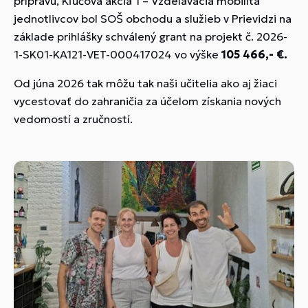
prípravu, Kľúčová akcia 1 – Vzdelávacia mobilita
jednotlivcov bol SOŠ obchodu a služieb v Prievidzi na
základe prihlášky schválený grant na projekt č. 2026-
1-SK01-KA121-VET-
000417024 vo výške
105 466,- €.
Od júna 2026 tak môžu tak naši učitelia ako aj žiaci
vycestovať do zahraničia za účelom získania nových
vedomostí a zručností.