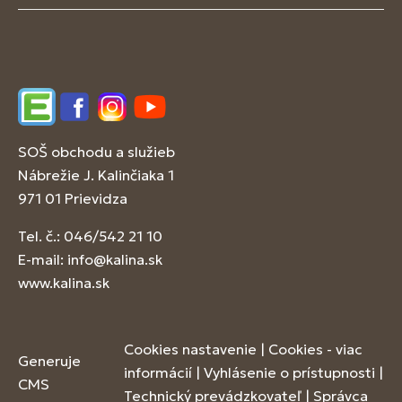
Edupage
Facebook
Instagram
YouTube
SOŠ obchodu a služieb
Nábrežie J. Kalinčiaka 1
971 01 Prievidza
Tel. č.: 046/542 21 10
E-mail:
info@kalina.sk
www.kalina.sk
Cookies nastavenie
|
Cookies - viac
Generuje
informácií
|
Vyhlásenie o prístupnosti
|
CMS
Technický prevádzkovateľ
|
Správca