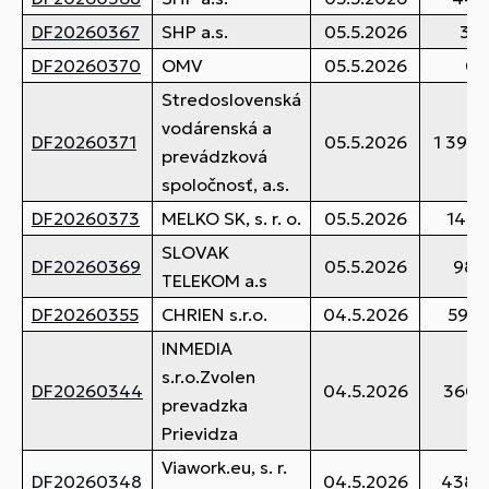
DF20260367
SHP a.s.
05.5.2026
32,
DF20260370
OMV
05.5.2026
0,
Stredoslovenská
vodárenská a
DF20260371
05.5.2026
1 396,
prevádzková
spoločnosť, a.s.
DF20260373
MELKO SK, s. r. o.
05.5.2026
143,
SLOVAK
DF20260369
05.5.2026
98,
TELEKOM a.s
DF20260355
CHRIEN s.r.o.
04.5.2026
593,
INMEDIA
s.r.o.Zvolen
DF20260344
04.5.2026
360,
prevadzka
Prievidza
Viawork.eu, s. r.
DF20260348
04.5.2026
438,4