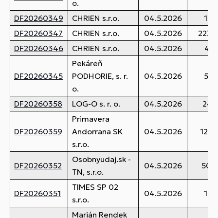
o.
DF20260349
CHRIEN s.r.o.
04.5.2026
14,
DF20260347
CHRIEN s.r.o.
04.5.2026
223,
DF20260346
CHRIEN s.r.o.
04.5.2026
43,
Pekáreň
DF20260345
PODHORIE, s. r.
04.5.2026
55,
o.
DF20260358
LOG-O s. r. o.
04.5.2026
24,
Primavera
DF20260359
Andorrana SK
04.5.2026
126,
s.r.o.
Osobnyudaj.sk -
DF20260352
04.5.2026
50,
TN, s.r.o.
TIMES SP 02
DF20260351
04.5.2026
18,
s.r.o.
Marián Rendek