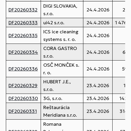
DIGI SLOVAKIA,
DF20260332
24.4.2026
20,
s.r.o.
DF20260333
ui42 s.r.o.
24.4.2026
1 476,
ICS ice cleaning
DF20260335
24.4.2026
6,
systems s. r. o.
CORA GASTRO
DF20260334
24.4.2026
69,
s.r.o.
OSČ MONČEK s.
DF20260336
24.4.2026
59,
r. o.
HUBERT J.E.,
DF20260329
23.4.2026
16,
s.r.o.
DF20260330
3G, s.r.o.
23.4.2026
142,
Reštaurácia
DF20260331
23.4.2026
314,
Meridiana s.r.o.
Romana