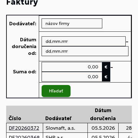
Faktúry
Dodávateľ:
Dátum
–
doručenia
od:
–
€
Suma od:
€
Hľadať
Dátum
Číslo
Dodávateľ
doručenia
DF20260372
Slovnaft, a.s.
05.5.2026
288,
DF20260368
SHP a.s.
05.5.2026
44,