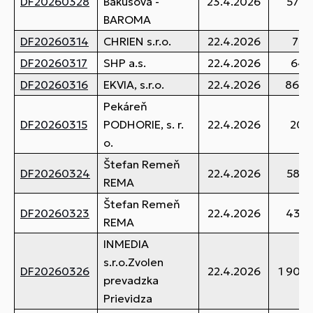
DF20260328
Bakusová -
23.4.2026
574,
BAROMA
DF20260314
CHRIEN s.r.o.
22.4.2026
73,
DF20260317
SHP a.s.
22.4.2026
64,
DF20260316
EKVIA, s.r.o.
22.4.2026
862,
Pekáreň
DF20260315
PODHORIE, s. r.
22.4.2026
20,
o.
Štefan Remeň
DF20260324
22.4.2026
581,
REMA
Štefan Remeň
DF20260323
22.4.2026
435,
REMA
INMEDIA
s.r.o.Zvolen
DF20260326
22.4.2026
1 907,
prevadzka
Prievidza