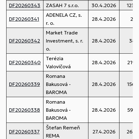
DF20260343
ZASAH 7 s.r.o.
30.4.2026
123,
ADENELA CZ, s.
DF20260341
28.4.2026
28,
r. o.
Market Trade
DF20260342
Investment, s. r.
28.4.2026
38,
o.
Terézia
DF20260340
28.4.2026
219,
Valovičová
Romana
DF20260339
Bakusová -
28.4.2026
156,
BAROMA
Romana
DF20260338
Bakusová -
28.4.2026
594,
BAROMA
Štefan Remeň
DF20260337
27.4.2026
268,
REMA