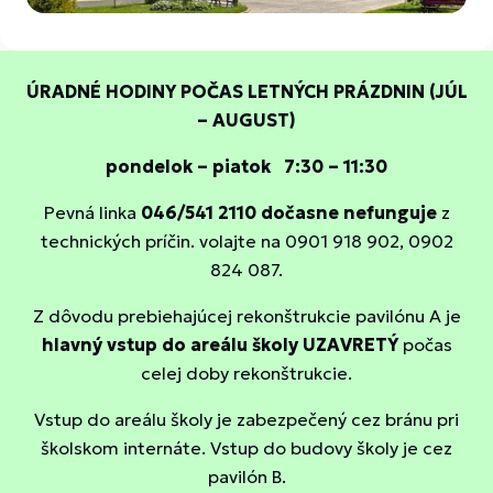
ÚRADNÉ HODINY POČAS LETNÝCH PRÁZDNIN (
JÚL
– AUGUST)
pondelok – piatok 7:30 – 11:30
Pevná linka
046/541 2110 dočasne nefunguje
z
technických príčin. volajte na 0901 918 902, 0902
824 087.
Z dôvodu prebiehajúcej rekonštrukcie pavilónu A je
hlavný vstup do areálu školy UZAVRETÝ
počas
celej doby rekonštrukcie.
Vstup do areálu školy je zabezpečený cez bránu pri
školskom internáte. Vstup do budovy školy je cez
pavilón B.