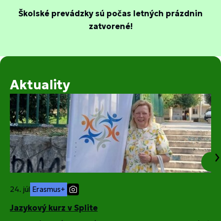
Školské prevádzky sú počas letných prázdnin
zatvorené!
Aktuality
24. júl
Erasmus+
1
Jazykový kurz v Splite