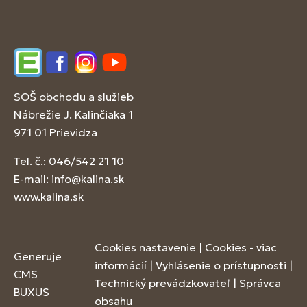
Edupage
Facebook
Instagram
YouTube
SOŠ obchodu a služieb
Nábrežie J. Kalinčiaka 1
971 01 Prievidza
Tel. č.: 046/542 21 10
E-mail:
info@kalina.sk
www.kalina.sk
Cookies nastavenie
|
Cookies - viac
Generuje
informácií
|
Vyhlásenie o prístupnosti
|
CMS
Technický prevádzkovateľ
|
Správca
BUXUS
obsahu