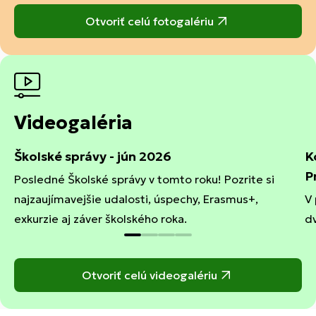
Otvoriť celú fotogalériu
Videogaléria
Školské správy - jún 2026
K
P
Posledné Školské správy v tomto roku! Pozrite si
najzaujímavejšie udalosti, úspechy, Erasmus+,
V 
exkurzie aj záver školského roka.
dv
Otvoriť celú videogalériu