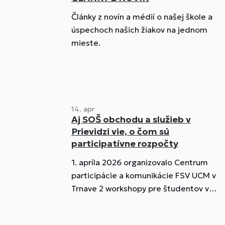
Články z novín a médií o našej škole a
úspechoch našich žiakov na jednom
mieste.
14. apr
Aj SOŠ obchodu a služieb v
Prievidzi vie, o čom sú
participatívne rozpočty
1. apríla 2026 organizovalo Centrum
participácie a komunikácie FSV UCM v
Trnave 2 workshopy pre študentov v
Prievidzi. Počas workshopov sa študenti
oboznámili