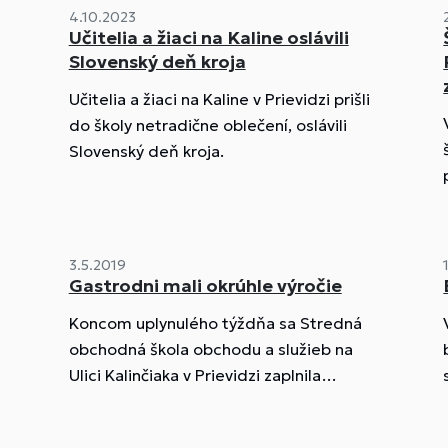
4.10.2023
Učitelia a žiaci na Kaline oslávili
Slovenský deň kroja
Učitelia a žiaci na Kaline v Prievidzi prišli
do školy netradične oblečení, oslávili
Slovenský deň kroja.
3.5.2019
Gastrodni mali okrúhle výročie
Koncom uplynulého týždňa sa Stredná
obchodná škola obchodu a služieb na
Ulici Kalinčiaka v Prievidzi zaplnila
reštauráciami, kaviarňami,
kaderníctvami a inými službami. Na