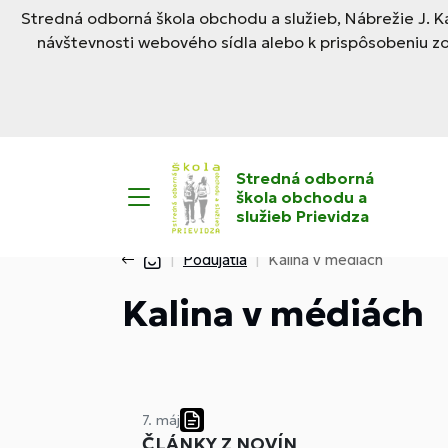
Stredná odborná škola obchodu a služieb, Nábrežie J. Ka
návštevnosti webového sídla alebo k prispôsobeniu z
Stredná odborná
škola obchodu a
služieb Prievidza
Podujatia
Kalina v médiách
Kalina v médiách
7. máj
ČLÁNKY Z NOVÍN