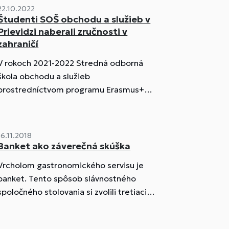
22.10.2022
Študenti SOŠ obchodu a služieb v
Prievidzi naberali zručnosti v
zahraničí
V rokoch 2021-2022 Stredná odborná
škola obchodu a služieb
prostredníctvom programu Erasmus+
opätovne umožnila vycestovať žiakom a
učiteľom za novými vedomosťami a
zručnosťami.
16.11.2018
Banket ako záverečná skúška
Vrcholom gastronomického servisu je
banket. Tento spôsob slávnostného
spoločného stolovania si zvolili tretiaci
odboru hotelová akadémia Strednej
odbornej školy obchodu a služieb v