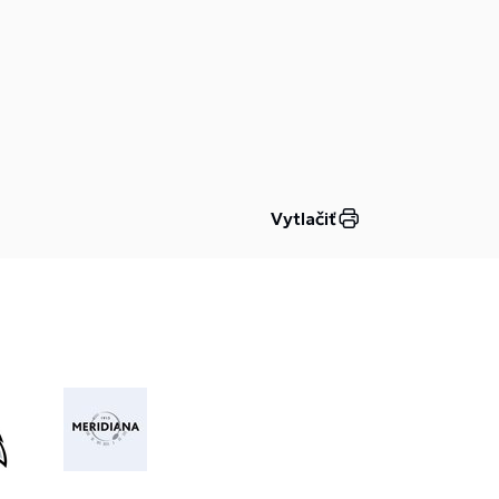
Prievidzi ako súčasť praktickej
záverečnej skúšky. Na bankete hostili
svojich rodičov a učiteľov.
Vytlačiť