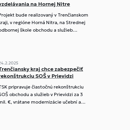
vzdelávania na Hornej Nitre
Projekt bude realizovaný v Trenčianskom
kraji, v regióne Horná Nitra, na Strednej
odbornej škole obchodu a služieb
Prievidza, Nábrežie J. Kalinčiaka 1, 971 01
Prievidza, v okrese Prievidza.
24.2.2025
Trenčiansky kraj chce zabezpečiť
rekonštrukciu SOŠ v Prievidzi
TSK pripravuje čiastočnú rekonštrukciu
SOŠ obchodu a služieb v Prievidzi za 3
mil. €, vrátane modernizácie učební a
vybavenia.