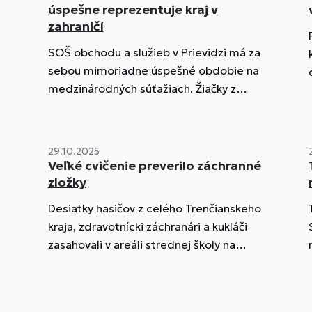
úspešne reprezentuje kraj v
zahraničí
SOŠ obchodu a služieb v Prievidzi má za
sebou mimoriadne úspešné obdobie na
medzinárodných súťažiach. Žiačky z
„Kaliny“ opäť ukázali, že talent, poctivá
príprava a nadšenie pre odbor prinášajú
skvelé výsledky.
29.10.2025
Veľké cvičenie preverilo záchranné
zložky
Desiatky hasičov z celého Trenčianskeho
kraja, zdravotnícki záchranári a kukláči
zasahovali v areáli strednej školy na
Nábreží Kalinčiaka v Prievidzi.