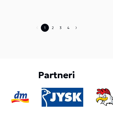
dvadsiatom ročníku tradičných
Gastrodní ukázali študenti všetko, čo sa
v škole zatiaľ naučili.
1
2
3
4
Partneri