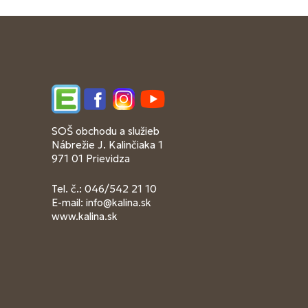
Edupage
Facebook
Instagram
YouTube
SOŠ obchodu a služieb
Nábrežie J. Kalinčiaka 1
971 01 Prievidza
Tel. č.: 046/542 21 10
E-mail:
info@kalina.sk
www.kalina.sk