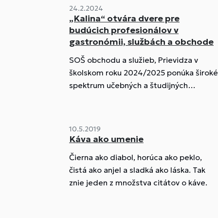
24.2.2024
„Kalina“ otvára dvere pre
budúcich profesionálov v
gastronómii, službách a obchode
SOŠ obchodu a služieb, Prievidza v
školskom roku 2024/2025 ponúka široké
spektrum učebných a študijných
odborov.
10.5.2019
Káva ako umenie
Čierna ako diabol, horúca ako peklo,
čistá ako anjel a sladká ako láska. Tak
znie jeden z množstva citátov o káve.