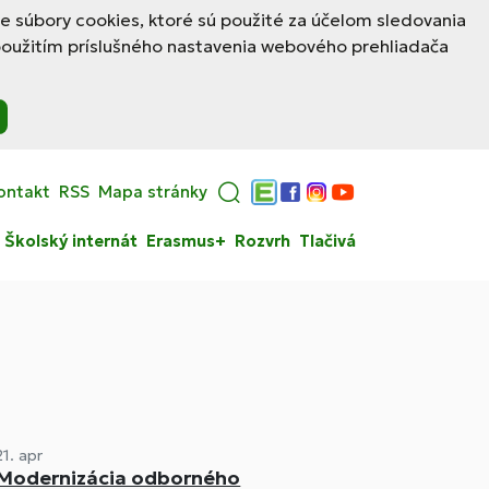
le súbory cookies, ktoré sú použité za účelom sledovania
použitím príslušného nastavenia webového prehliadača
ontakt
RSS
Mapa stránky
Edupage
Facebook
Instagram
YouTube
Školský internát
Erasmus+
Rozvrh
Tlačivá
21. apr
Modernizácia odborného