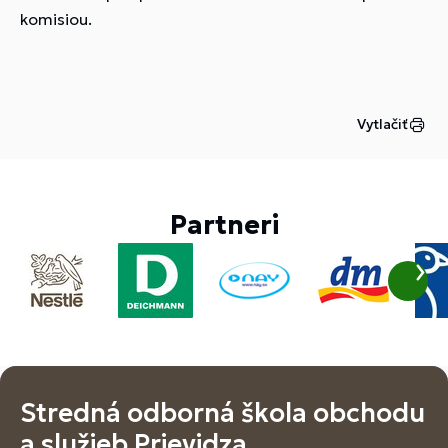
komisiou.
Vytlačiť
Partneri
Stredná odborná škola obchodu
a služieb Prievidza