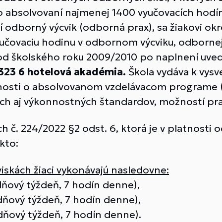
 Po absolvovaní najmenej 1400 vyučovacích hodí
í odborný výcvik (odborná prax), sa žiakovi ok
vyučovaciu hodinu v odbornom výcviku, odbornej 
 od školského roku 2009/2010 po naplnení uve
323 6 hotelová akadémia.
Škola vydáva k vysv
osti o absolvovanom vzdelávacom programe (c
ch aj výkonnostných štandardov, možností pr
h č. 224/2022 §2 odst. 6, ktorá je v platnosti 
kto:
skách žiaci vykonávajú nasledovne:
dňový týždeň, 7 hodín denne),
dňový týždeň, 7 hodín denne),
dňový týždeň, 7 hodín denne).