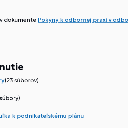
e v dokumente
Pokyny k odbornej praxi v odb
nutie
ry
(23 súborov)
 súbory)
buľka k podnikateľskému plánu