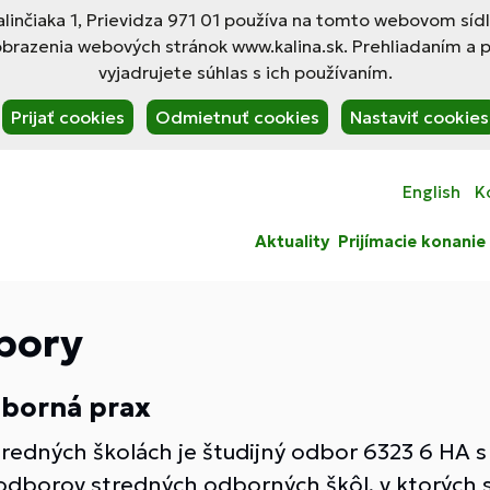
linčiaka 1, Prievidza 971 01 používa na tomto webovom síd
obrazenia webových stránok www.kalina.sk. Prehliadaním a 
vyjadrujete súhlas s ich používaním.
Prijať cookies
Odmietnuť cookies
Nastaviť cookies
English
K
Aktuality
Prijímacie konanie
bory
borná prax
tredných školách je študijný odbor 6323 6 HA 
odborov stredných odborných škôl, v ktorých 