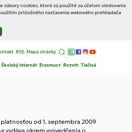
le súbory cookies, ktoré sú použité za účelom sledovania
použitím príslušného nastavenia webového prehliadača
ontakt
RSS
Mapa stránky
Edupage
Facebook
Instagram
YouTube
Školský internát
Erasmus+
Rozvrh
Tlačivá
s platnosťou od 1. septembra 2009
sa vydáva okrem vysvedčenia o