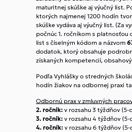
maturitnej skúške aj výučný list.
ktorých najmenej 1200 hodín tvor
skúške vydáva aj výučný list. (Za 
počnúc 1. ročníkom s platnosťou
list s číselným kódom a názvom
6
dodatok, ktorý obsahuje podrobn
získaných kompetencií, obsahový
Podľa Vyhlášky o stredných školác
hodín žiakov na odbornej praxi ta
Odbornú prax v zmluvných pracovi
2. ročník:
v rozsahu 3 týždňov (5-
3. ročník:
v rozsahu 4 týždňov (5-
4. ročník:
v rozsahu 6 týždňov (5-