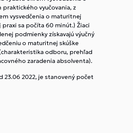
n praktického vyučovania, z
rem vysvedčenia o maturitnej
praxi sa počíta 60 minút.) Žiaci
denej podmienky získavajú výučný
edčeniu o maturitnej skúške
harakteristika odboru, prehľad
acovného zaradenia absolventa).
od 23.06 2022, je stanovený počet