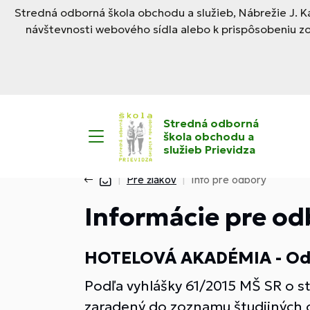
Stredná odborná škola obchodu a služieb, Nábrežie J. Ka
návštevnosti webového sídla alebo k prispôsobeniu z
Stredná odborná
škola obchodu a
služieb Prievidza
Pre žiakov
Info pre odbory
Informácie pre od
HOTELOVÁ AKADÉMIA -
Od
Podľa vyhlášky 61/2015 MŠ SR o s
zaradený do zoznamu študijných 