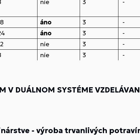
8
nie
3
-
18
áno
3
-
24
áno
3
-
12
nie
3
-
8
nie
3
-
M V DUÁLNOM SYSTÉME VZDELÁVANI
nárstve - výroba trvanlivých potraví