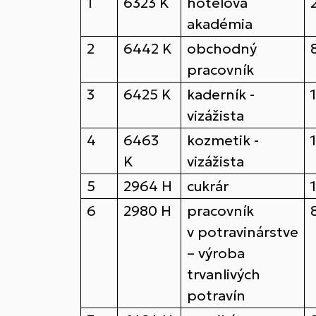
1
6323 K
hotelová
akadémia
2
6442 K
obchodný
pracovník
3
6425 K
kaderník -
vizážista
4
6463
kozmetik -
K
vizážista
5
2964 H
cukrár
6
2980 H
pracovník
v potravinárstve
– výroba
trvanlivých
potravín