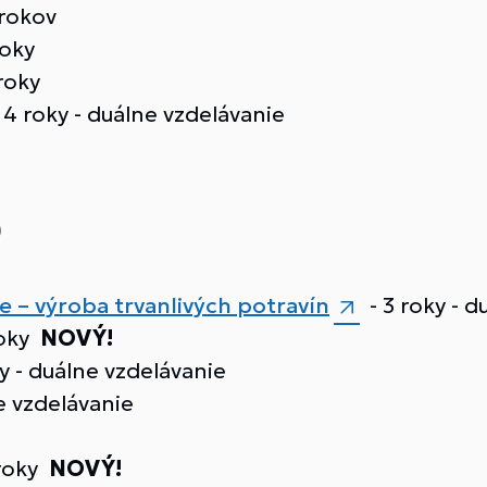
 rokov
roky
roky
 4 roky - duálne vzdelávanie
)
e – výroba trvanlivých potravín
- 3 roky - 
oky
NOVÝ!
ky - duálne vzdelávanie
ne vzdelávanie
roky
NOVÝ!