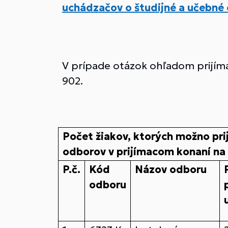
uchádzačov o študijné a učebné
V prípade otázok ohľadom prijíma
902.
Počet žiakov, ktorých možno pri
odborov v prijímacom konaní na
P.č.
Kód
Názov odboru
odboru