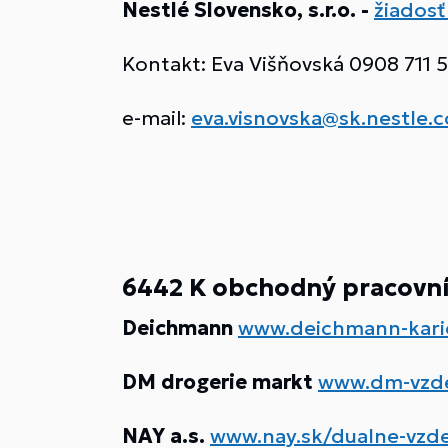
Nestlé Slovensko, s.r.o. -
žiadosť
Kontakt: Eva Višňovská 0908 711 
e-mail:
eva.visnovska@sk.nestle.
6442 K obchodný pracovní
Deichmann
www.deichmann-karie
DM drogerie markt
www.dm-vzde
NAY a.s.
www.nay.sk/dualne-vzde