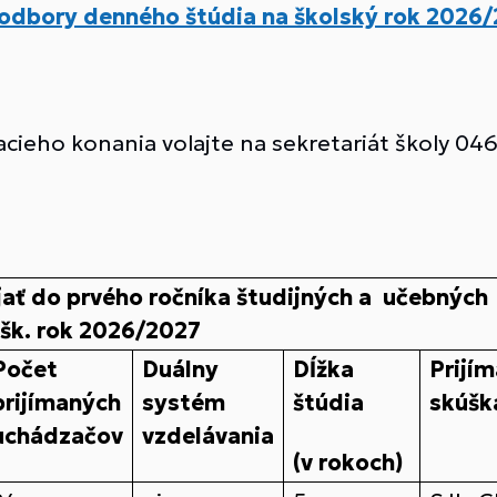
 odbory denného štúdia na školský rok 2026/
cieho konania volajte na sekretariát školy 046
jať do prvého ročníka študijných a učebných
 šk. rok 2026/2027
Počet
Duálny
Dĺžka
Prijím
prijímaných
systém
štúdia
skúšk
uchádzačov
vzdelávania
(v rokoch)