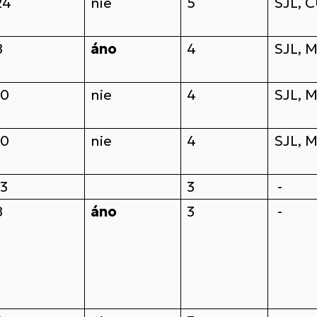
24
nie
5
SJL, 
8
áno
4
SJL, 
10
nie
4
SJL, 
10
nie
4
SJL, 
13
3
-
8
áno
3
-