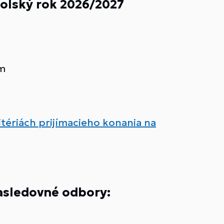
olský rok 2026/2027
um
itériách prijímacieho konania na
nasledovné odbory: