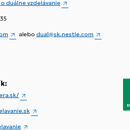
 o duálne vzdelávanie
535
com
alebo
dual@sk.nestle.com
k:
ra.sk/
lavanie.sk
lavanie