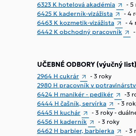
6323 K hotelová akadémia
- 5
6425 K kaderník-vizážista
- 4 
6463 K kozmetik-vizážista
- 4 
6442 K obchodný pracovník
-
UČEBNÉ ODBORY (výučný list
2964 H cukrár
- 3 roky
2980 H pracovník v potravinárstv
6424 H manikér - pedikér
-3 r
6444 H čašník, servírka
- 3 ro
6445 H kuchár
- 3 roky - duál
6456 H kaderník
- 3 roky
6462 H barbier, barbierka
- 3 