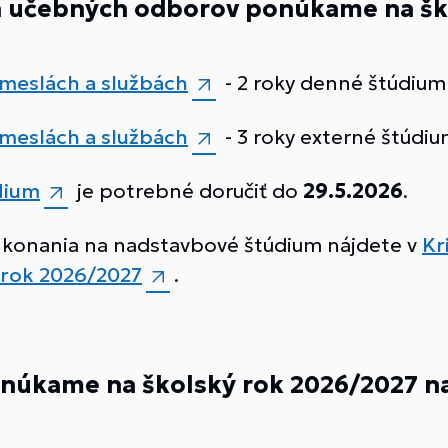
h učebných odborov ponúkame na šk
meslách a službách
- 2 roky denné štúdium
meslách a službách
- 3 roky externé štúdi
dium
je potrebné doručiť do
29.5.2026
.
 konania na nadstavbové štúdium nájdete v
Kr
 rok 2026/2027
.
ponúkame na školský rok 2026/2027 
)