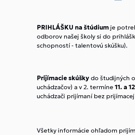
PRIHLÁŠKU na štúdium
je potre
odborov našej školy si do prihlá
schopností - talentovú skúšku).
Prijímacie skúšky
do študijných o
uchádzačov) a v 2. termíne
11. a 
uchádzači prijímaní bez prijímacej
Všetky informácie ohľadom prijím