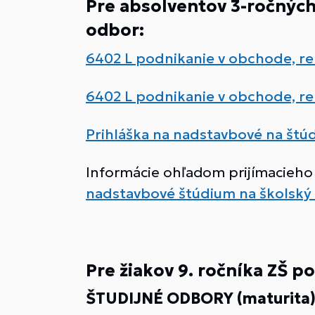
Pre absolventov 3-ročnýc
odbor:
6402 L podnikanie v obchode, re
6402 L podnikanie v obchode, re
Prihláška na nadstavbové na štú
Informácie ohľadom prijímacieho
nadstavbové štúdium na školský
Pre žiakov 9. ročníka ZŠ 
ŠTUDIJNÉ ODBORY (maturita