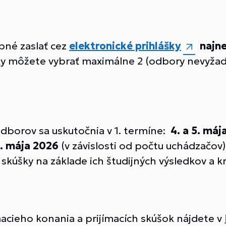
bné zaslať cez
elektronické prihlášky
najne
šky môžete vybrať maximálne 2 (odbory nevyžad
dborov sa uskutočnia v 1. termíne:
4
. a 5. má
12. mája 2026
(v závislosti od počtu uchádzačov
 skúšky na základe ich študijných výsledkov a kr
acieho konania a prijímacích skúšok nájdete v