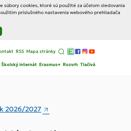
le súbory cookies, ktoré sú použité za účelom sledovania
použitím príslušného nastavenia webového prehliadača
ontakt
RSS
Mapa stránky
Edupage
Facebook
Instagram
YouTube
Školský internát
Erasmus+
Rozvrh
Tlačivá
rok 2026/2027