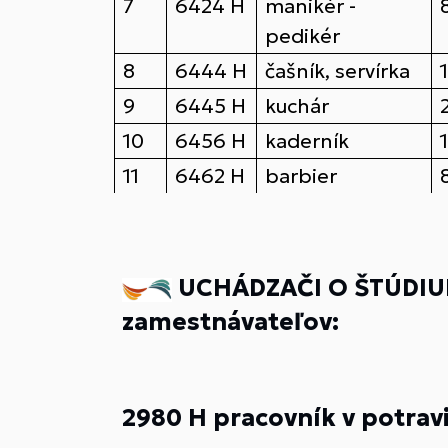
7
6424 H
manikér -
pedikér
8
6444 H
čašník, servírka
9
6445 H
kuchár
10
6456 H
kaderník
11
6462 H
barbier
UCHÁDZAČI O ŠTÚDIU
zamestnávateľov:
2980 H pracovník v potravi