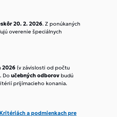
skôr 20. 2. 2026
. Z ponúkaných
ujú overenie špeciálnych
ja 2026
(v závislosti od počtu
). Do
učebných odborov
budú
itérií prijímacieho konania.
Kritériách a podmienkach pre