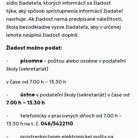
sídlo žiadateľa, ktorých informácií sa žiadosť
týka, aký spôsob sprístupnenia informácií žiadateľ
navrhuje. Ak žiadosť nemá predpísané náležitosti,
škola bezodkladne vyzve žiadateľa, aby v určenej
lehote neúplnú žiadosť doplnil.
Žiadosť možno podať:
-
písomne
– poštou alebo osobne v podateľni
školy (sekretariát)
v čase od 7.00 h – 13.30 h
-
ústne
v podateľni školy (sekretariát) v čase od
7.00 h – 13.30 h
- telefonicky v pracovných dňoch od 7.00 h –
13.30 h na t. č.
046/5422110
- prostredníctvom elektronickej pošty na