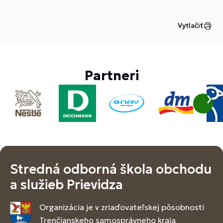
Vytlačiť
Partneri
Stredná odborná škola obchodu
a služieb Prievidza
Organizácia je v zriaďovateľskej pôsobnosti
Trenčianskeho samosprávneho kraja