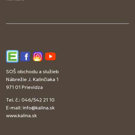
Edupage
Facebook
Instagram
YouTube
SOŠ obchodu a služieb
Nábrežie J. Kalinčiaka 1
971 01 Prievidza
Tel. č.: 046/542 21 10
E-mail:
info@kalina.sk
www.kalina.sk