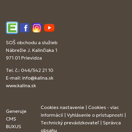
Edupage
Facebook
Instagram
YouTube
SOŠ obchodu a služieb
Nábrežie J. Kalinčiaka 1
971 01 Prievidza
Tel. č.: 046/542 21 10
E-mail:
info@kalina.sk
www.kalina.sk
Cookies nastavenie
|
Cookies - viac
Generuje
informácií
|
Vyhlásenie o prístupnosti
|
CMS
Technický prevádzkovateľ
|
Správca
BUXUS
obsahu