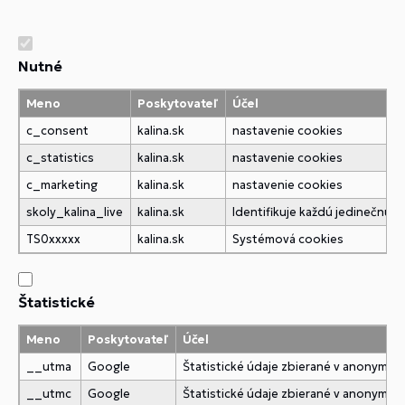
Nutné
Meno
Poskytovateľ
Účel
c_consent
kalina.sk
nastavenie cookies
c_statistics
kalina.sk
nastavenie cookies
c_marketing
kalina.sk
nastavenie cookies
skoly_kalina_live
kalina.sk
Identifikuje každú jedinečnú
TS0xxxxx
kalina.sk
Systémová cookies
Štatistické
Meno
Poskytovateľ
Účel
__utma
Google
Štatistické údaje zbierané v anonymne
__utmc
Google
Štatistické údaje zbierané v anonymne