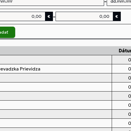
–
–
€
€
adať
Dátu
0
revadzka Prievidza
0
0
0
0
0
0
0