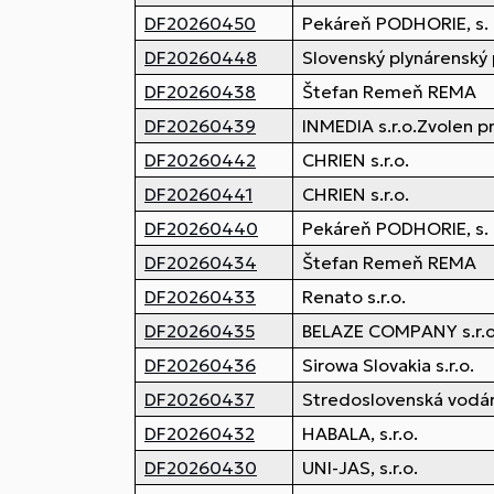
DF20260450
Pekáreň PODHORIE, s. r
DF20260448
Slovenský plynárenský 
DF20260438
Štefan Remeň REMA
DF20260439
INMEDIA s.r.o.Zvolen p
DF20260442
CHRIEN s.r.o.
DF20260441
CHRIEN s.r.o.
DF20260440
Pekáreň PODHORIE, s. r
DF20260434
Štefan Remeň REMA
DF20260433
Renato s.r.o.
DF20260435
BELAZE COMPANY s.r.o
DF20260436
Sirowa Slovakia s.r.o.
DF20260437
Stredoslovenská vodár
DF20260432
HABALA, s.r.o.
DF20260430
UNI-JAS, s.r.o.