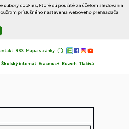
le súbory cookies, ktoré sú použité za účelom sledovania
použitím príslušného nastavenia webového prehliadača
ontakt
RSS
Mapa stránky
Edupage
Facebook
Instagram
YouTube
Školský internát
Erasmus+
Rozvrh
Tlačivá