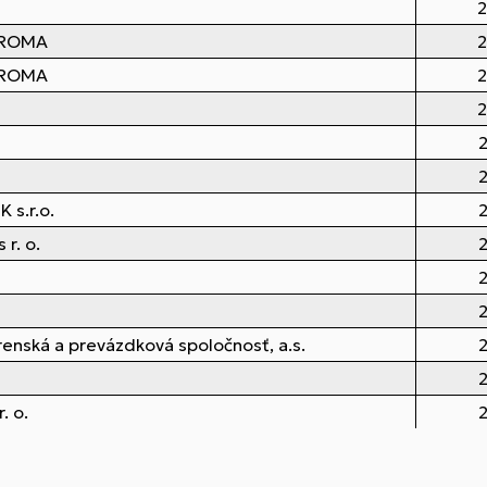
2
AROMA
2
AROMA
2
2
2
2
 s.r.o.
2
r. o.
2
2
2
enská a prevázdková spoločnosť, a.s.
2
2
. o.
2