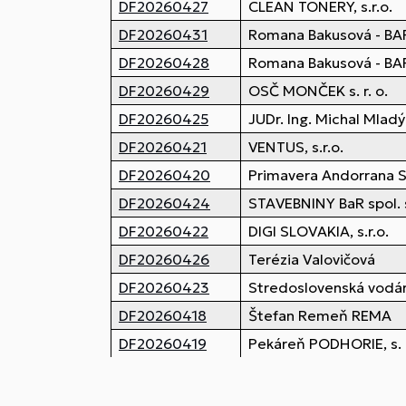
DF20260427
CLEAN TONERY, s.r.o.
DF20260431
Romana Bakusová - B
DF20260428
Romana Bakusová - B
DF20260429
OSČ MONČEK s. r. o.
DF20260425
JUDr. Ing. Michal Mladý
DF20260421
VENTUS, s.r.o.
DF20260420
Primavera Andorrana SK
DF20260424
STAVEBNINY BaR spol. s 
DF20260422
DIGI SLOVAKIA, s.r.o.
DF20260426
Terézia Valovičová
DF20260423
Stredoslovenská vodár
DF20260418
Štefan Remeň REMA
DF20260419
Pekáreň PODHORIE, s. r