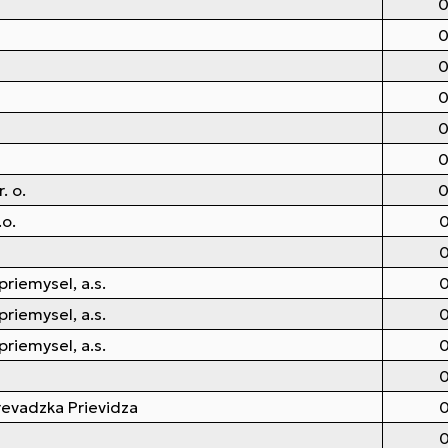
0
0
0
0
0
0
. o.
0
.o.
0
0
priemysel, a.s.
0
priemysel, a.s.
0
priemysel, a.s.
0
0
revadzka Prievidza
0
0