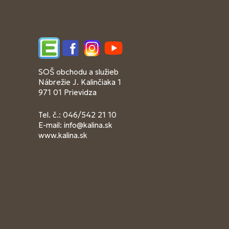
Edupage
Facebook
Instagram
YouTube
SOŠ obchodu a služieb
Nábrežie J. Kalinčiaka 1
971 01 Prievidza
Tel. č.: 046/542 21 10
E-mail:
info@kalina.sk
www.kalina.sk