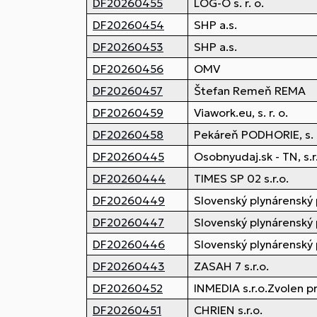
DF20260455
LOG-O s. r. o.
DF20260454
SHP a.s.
DF20260453
SHP a.s.
DF20260456
OMV
DF20260457
Štefan Remeň REMA
DF20260459
Viawork.eu, s. r. o.
DF20260458
Pekáreň PODHORIE, s. r
DF20260445
Osobnyudaj.sk - TN, s.r
DF20260444
TIMES SP 02 s.r.o.
DF20260449
Slovenský plynárenský 
DF20260447
Slovenský plynárenský 
DF20260446
Slovenský plynárenský 
DF20260443
ZASAH 7 s.r.o.
DF20260452
INMEDIA s.r.o.Zvolen p
DF20260451
CHRIEN s.r.o.