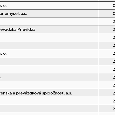
. o.
0
priemysel, a.s.
0
2
revadzka Prievidza
2
2
2
. o.
2
2
2
.
2
2
enská a prevázdková spoločnosť, a.s.
2
2
2