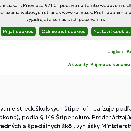
linčiaka 1, Prievidza 971 01 používa na tomto webovom síd
obrazenia webových stránok www.kalina.sk. Prehliadaním a 
vyjadrujete súhlas s ich používaním.
Prijať cookies
Odmietnuť cookies
Nastaviť cookies
English
K
Aktuality
Prijímacie konanie
anie stredoškolských štipendií realizuje podľa
zákona), podľa § 149 Štipendium. Predchádzaj
dných a špeciálnych škôl, vyhlášky Ministerstva