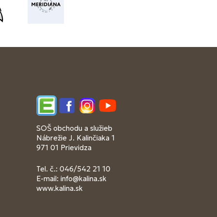
Edupage
Facebook
Instagram
YouTube
SOŠ obchodu a služieb
Nábrežie J. Kalinčiaka 1
971 01 Prievidza
Tel. č.: 046/542 21 10
E-mail:
info@kalina.sk
www.kalina.sk