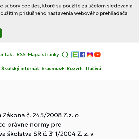
le súbory cookies, ktoré sú použité za účelom sledovania
použitím príslušného nastavenia webového prehliadača
ontakt
RSS
Mapa stránky
Edupage
Facebook
Instagram
YouTube
Školský internát
Erasmus+
Rozvrh
Tlačivá
 Zákona č. 245/2008 Z.z. o
úce právne normy pre
 školstva SR č. 311/2004 Z. z. v