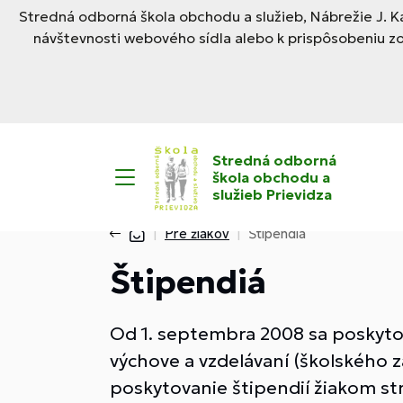
Stredná odborná škola obchodu a služieb, Nábrežie J. Ka
návštevnosti webového sídla alebo k prispôsobeniu z
Stredná odborná
škola obchodu a
služieb Prievidza
Pre žiakov
Štipendiá
Štipendiá
Od 1. septembra 2008 sa poskytov
výchove a vzdelávaní (školského 
poskytovanie štipendií žiakom stre