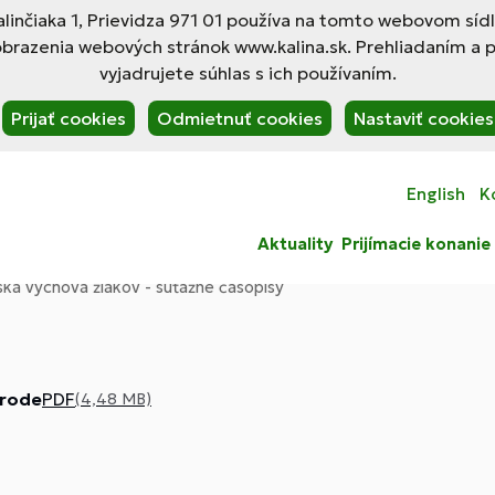
linčiaka 1, Prievidza 971 01 používa na tomto webovom síd
obrazenia webových stránok www.kalina.sk. Prehliadaním a 
vyjadrujete súhlas s ich používaním.
Prijať cookies
Odmietnuť cookies
Nastaviť cookies
English
K
Aktuality
Prijímacie konanie
ská výchova žiakov - súťažné časopisy
írode
PDF
(4,48 MB)