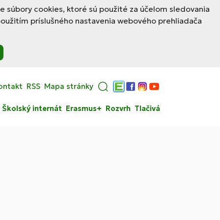
le súbory cookies, ktoré sú použité za účelom sledovania
použitím príslušného nastavenia webového prehliadača
ontakt
RSS
Mapa stránky
Edupage
Facebook
Instagram
YouTube
Školský internát
Erasmus+
Rozvrh
Tlačivá