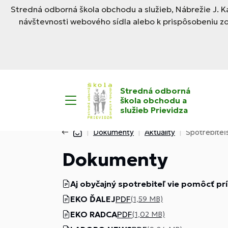
Stredná odborná škola obchodu a služieb, Nábrežie J. Ka
návštevnosti webového sídla alebo k prispôsobeniu z
Stredná odborná
škola obchodu a
služieb Prievidza
Dokumenty
Aktuality
Spotrebiteľ
Dokumenty
Aj obyčajný spotrebiteľ vie pomôcť pr
EKO ĎALEJ
PDF
(1,59 MB)
EKO RADCA
PDF
(1,02 MB)