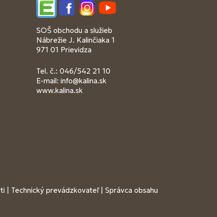
Edupage
Facebook
Instagram
YouTube
SOŠ obchodu a služieb
Nábrežie J. Kalinčiaka 1
971 01 Prievidza
Tel. č.: 046/542 21 10
E-mail:
info@kalina.sk
www.kalina.sk
ti
|
Technický prevádzkovateľ
|
Správca obsahu