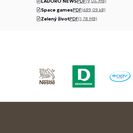
LADORO NEWS
PDF
(9,04 MB)
Space games
PDF
(689,09 kB)
Zelený život
PDF
(1,78 MB)