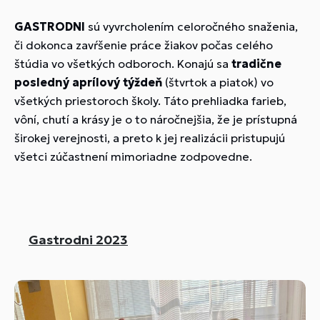
GASTRODNI
sú vyvrcholením celoročného snaženia,
či dokonca zavŕšenie práce žiakov počas celého
štúdia vo všetkých odboroch. Konajú sa
tradične
posledný aprílový týždeň
(štvrtok a piatok) vo
všetkých priestoroch školy. Táto prehliadka farieb,
vôní, chutí a krásy je o to náročnejšia, že je prístupná
širokej verejnosti, a preto k jej realizácii pristupujú
všetci zúčastnení mimoriadne zodpovedne.
Gastrodni 2023