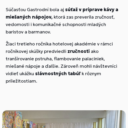
Súčasťou Gastrodní bola aj
súťaž v príprave kávy a
miešaných nápojov,
ktorá zas preverila zručnosť,
vedomosti i komunikačné schopnosti mladých
baristov a barmanov.
Žiaci tretieho ročníka hotelovej akadémie v rámci
ročníkovej skúšky predviedli
zručnosti
ako
tranšírovanie pstruha, flambovanie palaciniek,
miešané nápoje a ďalšie. Zároveň mohli návštevníci
vidieť ukážku
slávnostných tabúľ
k rôznym
príležitostiam.