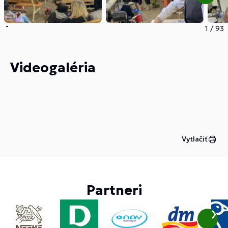
1
/
93
Videogaléria
Vytlačiť
Partneri