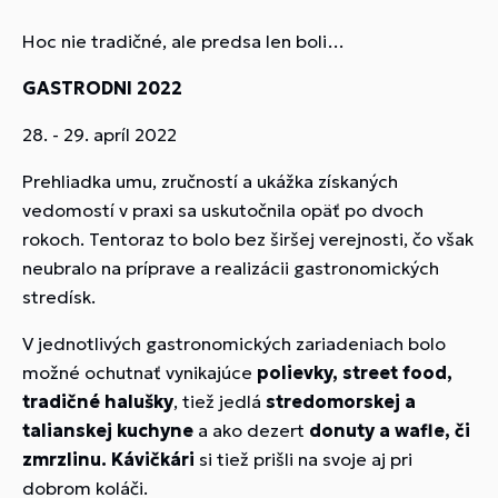
Hoc nie tradičné, ale predsa len boli…
GASTRODNI 2022
28. - 29. apríl 2022
Prehliadka umu, zručností a ukážka získaných
vedomostí v praxi sa uskutočnila opäť po dvoch
rokoch. Tentoraz to bolo bez širšej verejnosti, čo však
neubralo na príprave a realizácii gastronomických
stredísk.
V jednotlivých gastronomických zariadeniach bolo
možné ochutnať vynikajúce
polievky, street food,
tradičné halušky
, tiež jedlá
stredomorskej a
talianskej kuchyne
a ako dezert
donuty a wafle, či
zmrzlinu.
Kávičkári
si tiež prišli na svoje aj pri
dobrom koláči.