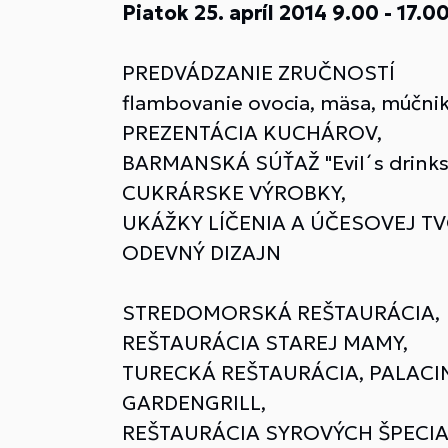
Piatok 25. apríl 2014 9.00 - 17.0
PREDVÁDZANIE ZRUČNOSTÍ
flambovanie ovocia, mäsa, múčni
PREZENTÁCIA KUCHÁROV,
BARMANSKÁ SÚŤAŽ "Evil´s drinks
CUKRÁRSKE VÝROBKY,
UKÁŽKY LÍČENIA A ÚČESOVEJ T
ODEVNÝ DIZAJN
STREDOMORSKÁ REŠTAURÁCIA,
REŠTAURÁCIA STAREJ MAMY,
TURECKÁ REŠTAURÁCIA, PALACI
GARDENGRILL,
REŠTAURÁCIA SYROVÝCH ŠPECIA