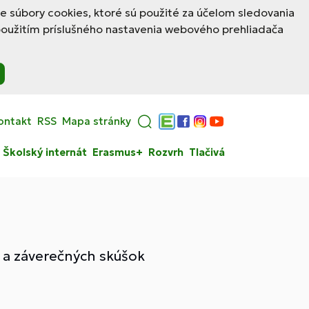
le súbory cookies, ktoré sú použité za účelom sledovania
použitím príslušného nastavenia webového prehliadača
ontakt
RSS
Mapa stránky
Edupage
Facebook
Instagram
YouTube
Školský internát
Erasmus+
Rozvrh
Tlačivá
h a záverečných skúšok