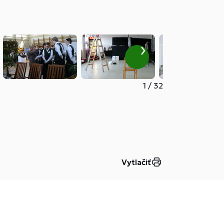
1
/
32
Vytlačiť