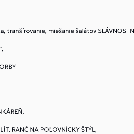
0
ka, tranšírovanie, miešanie šalátov SLÁVNOST
",
VORBY
NKÁREŇ,
LÍT, RANČ NA POĽOVNÍCKY ŠTÝL,