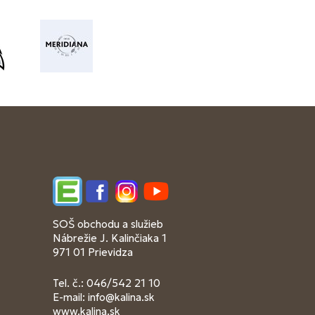
Edupage
Facebook
Instagram
YouTube
SOŠ obchodu a služieb
Nábrežie J. Kalinčiaka 1
971 01 Prievidza
Tel. č.: 046/542 21 10
E-mail:
info@kalina.sk
www.kalina.sk