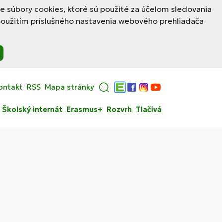
le súbory cookies, ktoré sú použité za účelom sledovania
použitím príslušného nastavenia webového prehliadača
ontakt
RSS
Mapa stránky
Edupage
Facebook
Instagram
YouTube
Školský internát
Erasmus+
Rozvrh
Tlačivá