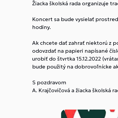
Žiacka školská rada organizuje tr
Koncert sa bude vysielať prostred
hodiny.
Ak chcete dať zahrať niektorú z p
odovzdať na papieri napísané čís
urobiť do štvrtka 15.12.2022 (vrá
bude použitý na dobrovoľnícke akt
S pozdravom
A. Krajčovičová a žiacka školská r