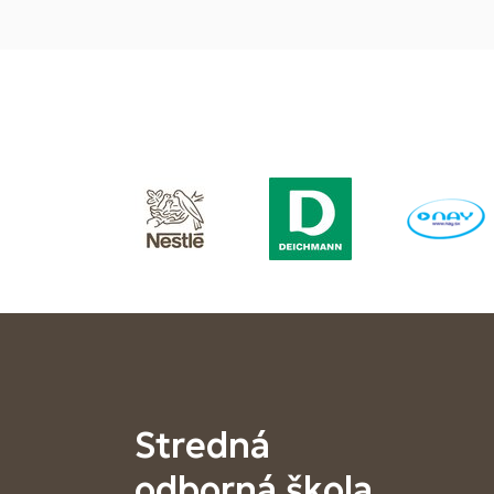
Stredná
odborná škola