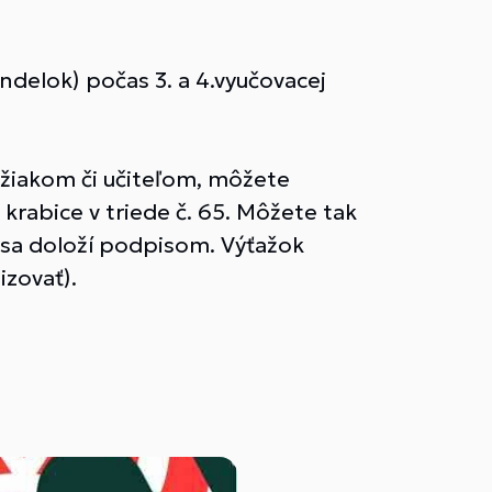
ndelok) počas 3. a 4.vyučovacej
užiakom či učiteľom, môžete
rabice v triede č. 65. Môžete tak
u sa doloží podpisom. Výťažok
izovať).