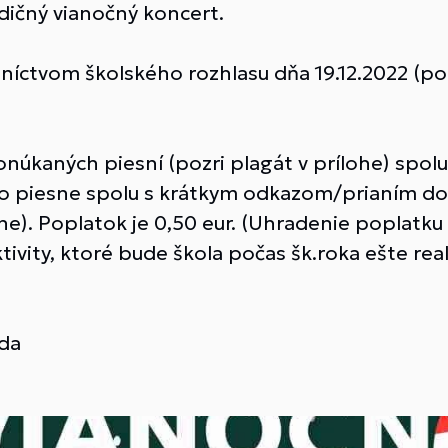
adičný vianočný koncert.
níctvom školského rozhlasu dňa 19.12.2022 (po
onúkaných piesní (pozri plagát v prílohe) spol
lo piesne spolu s krátkym odkazom/prianím do k
tane). Poplatok je 0,50 eur. (Uhradenie poplatk
ivity, ktoré bude škola počas šk.roka ešte real
ada