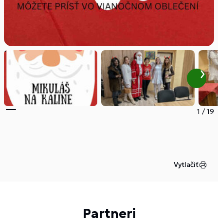
1
/
19
Vytlačiť
Partneri