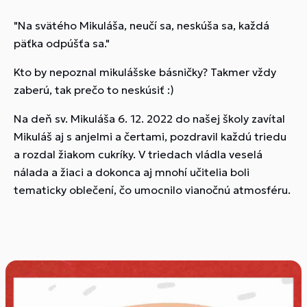
"Na svätého Mikuláša, neučí sa, neskúša sa, každá
päťka odpúšťa sa."
Kto by nepoznal mikulášske básničky? Takmer vždy
zaberú, tak prečo to neskúsiť :)
Na deň sv. Mikuláša 6. 12. 2022 do našej školy zavítal
Mikuláš aj s anjelmi a čertami, pozdravil každú triedu
a rozdal žiakom cukríky. V triedach vládla veselá
nálada a žiaci a dokonca aj mnohí učitelia boli
tematicky oblečení, čo umocnilo vianočnú atmosféru.