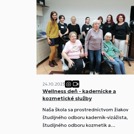
Mesiaca dobrovoľníctva pre túto
dobrovoľnícku aktivitu v zariadení pre
seniorov.
24.10.2023
Wellness deň - kadernícke a
kozmetické služby
Naša škola sa prostredníctvom žiakov
študijného odboru kaderník-vizážista,
študijného odboru kozmetik a
prostredníctvom žiackej školskej rady