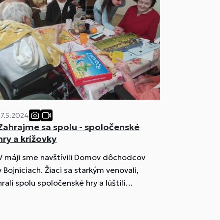
17.5.2024
Zahrajme sa spolu - spoločenské
hry a krížovky
V máji sme navštívili Domov dôchodcov
v Bojniciach. Žiaci sa starkým venovali,
hrali spolu spoločenské hry a lúštili
krížovky. Vo vedomostných hrách nás
seniori neraz prekvapili. Príjemné boli aj