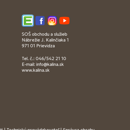
Edupage
Facebook
Instagram
YouTube
SOŠ obchodu a služieb
Nábrežie J. Kalinčiaka 1
971 01 Prievidza
Tel. č.: 046/542 21 10
E-mail:
info@kalina.sk
www.kalina.sk
ti
|
Technický prevádzkovateľ
|
Správca obsahu