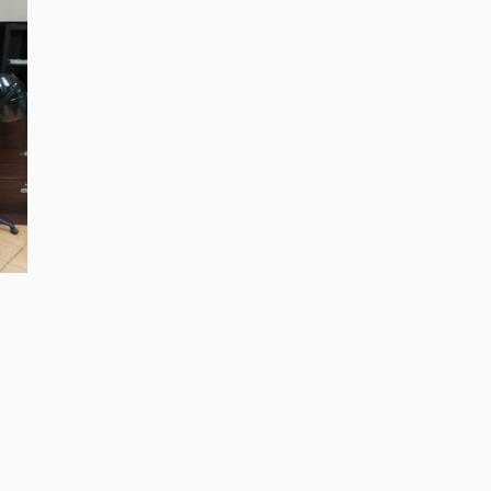
dobrej nálade a predvádzali sa.