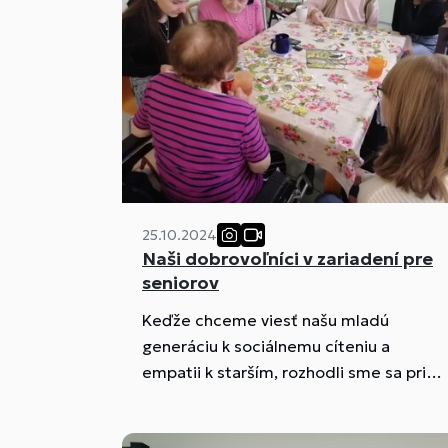
25.10.2024
Naši dobrovoľníci v zariadení pre
seniorov
Keďže chceme viesť našu mladú
generáciu k sociálnemu cíteniu a
empatii k starším, rozhodli sme sa pri
príležitosti mesiaca úcty k starším,
ktorým je október a pri príležitosti