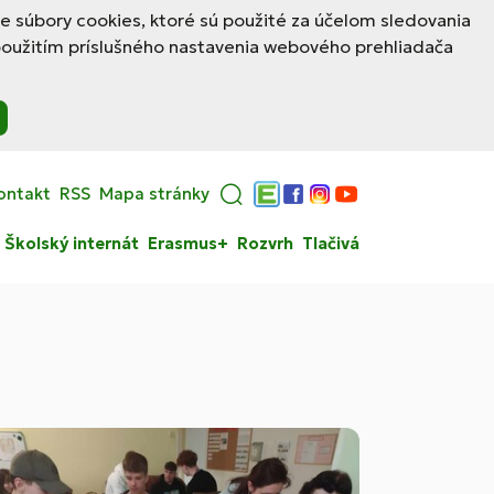
le súbory cookies, ktoré sú použité za účelom sledovania
použitím príslušného nastavenia webového prehliadača
ontakt
RSS
Mapa stránky
Edupage
Facebook
Instagram
YouTube
Školský internát
Erasmus+
Rozvrh
Tlačivá