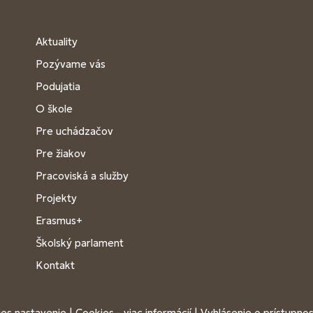
Aktuality
Pozývame vás
Podujatia
O škole
Pre uchádzačov
Pre žiakov
Pracoviská a služby
Projekty
Erasmus+
Školský parlament
Kontakt
es nastavenie
|
Cookies - viac informácií
|
Vyhlásenie o prístupnos