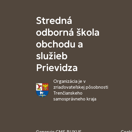
Stredná
odborná škola
obchodu a
služieb
Prievidza
Organizácia je v
zriaďovateľskej pôsobnosti
Trenčianskeho
samosprávneho kraja
Generuje
CMS BUXUS
Cooki