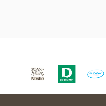
zapojila do Mesiaca dobrovoľníctva. Pre
klientov zariadenia pre seniorov sme
vytvorili zážitkové dopoludnie.