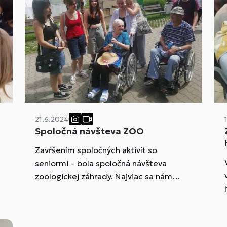
21.6.2024
Spoločná návšteva ZOO
Zavŕšením spoločných aktivít so
seniormi – bola spoločná návšteva
zoologickej záhrady. Najviac sa nám
páčili levy, austrálska panda červená,
vivárium s exotickými zvieratami a mali
sme šťastie aj na gibony, ktoré boli v