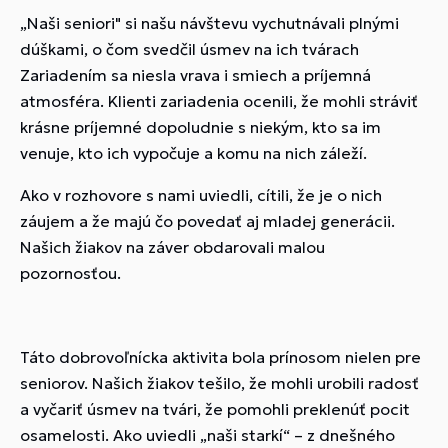
„Naši seniori" si našu návštevu vychutnávali plnými
dúškami, o čom svedčil úsmev na ich tvárach
Zariadením sa niesla vrava i smiech a príjemná
atmosféra. Klienti zariadenia ocenili, že mohli stráviť
krásne príjemné dopoludnie s niekým, kto sa im
venuje, kto ich vypočuje a komu na nich záleží.
Ako v rozhovore s nami uviedli, cítili, že je o nich
záujem a že majú čo povedať aj mladej generácii.
Našich žiakov na záver obdarovali malou
pozornosťou.
Táto dobrovoľnícka aktivita bola prínosom nielen pre
seniorov. Našich žiakov tešilo, že mohli urobili radosť
a vyčariť úsmev na tvári, že pomohli preklenúť pocit
osamelosti. Ako uviedli „naši starkí“ – z dnešného