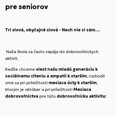
pre seniorov
Tri slová, obyčajné slová - Nech nie si sám....
Naša škola sa často zapája do dobrovoľníckych
aktivít.
Keďže chceme
viesť našu mladú generáciu k
sociálnemu cíteniu a empatii k starším
, rozhodli
sme sa pri príležitosti
mesiaca úcty k starším
,
ktorým je október a pri príležitosti
Mesiaca
dobrovoľníctva
pre túto
dobrovoľnícku aktivitu: