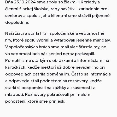
Dňa 25.10.2024 sme spolu so žiakmi II.K triedy a
členmi žiackej školskej rady navštívili zariadenie pre
seniorov a spolu s jeho klientmi sme strávili príjemné
dopoludnie.
Naši žiaci a starkí hrali spoločenské a vedomostné
hry, ktoré spolu vybrali a vyfarbovali jesenné mandaly.
V spoločenských hrách sme mali viac šťastia my, no
vo vedomostiach nás seniori neraz prekvapili.
Pomohli sme starkým s obrázkami a informáciami na
kartičkách, keďže niektorí už dobre nevideli, no pri
odpovediach patrila doména im. Často sa informácie
a odpovede stali podnetom na rozhovory, keďže
starkí si pospomínali na zážitky a skúsenosti z
mladosti. Rozhovory pokračovali pri malom
pohostení, ktoré sme priniesli.