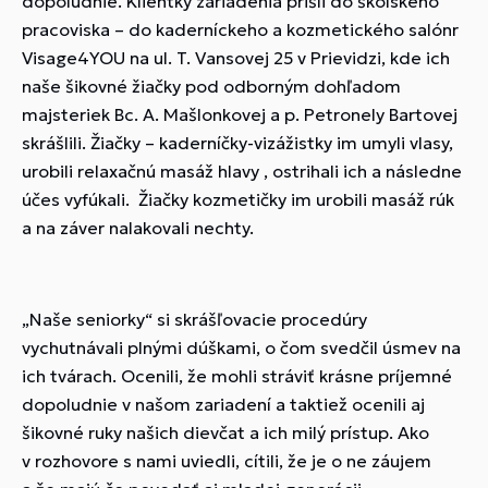
dopoludnie. Klientky zariadenia prišli do školského
pracoviska – do kaderníckeho a kozmetického salónr
Visage4YOU na ul. T. Vansovej 25 v Prievidzi, kde ich
naše šikovné žiačky pod odborným dohľadom
majsteriek Bc. A. Mašlonkovej a p. Petronely Bartovej
skrášlili. Žiačky – kaderníčky-vizážistky im umyli vlasy,
urobili relaxačnú masáž hlavy , ostrihali ich a následne
účes vyfúkali. Žiačky kozmetičky im urobili masáž rúk
a na záver nalakovali nechty.
„Naše seniorky“ si skrášľovacie procedúry
vychutnávali plnými dúškami, o čom svedčil úsmev na
ich tvárach. Ocenili, že mohli stráviť krásne príjemné
dopoludnie v našom zariadení a taktiež ocenili aj
šikovné ruky našich dievčat a ich milý prístup. Ako
v rozhovore s nami uviedli, cítili, že je o ne záujem