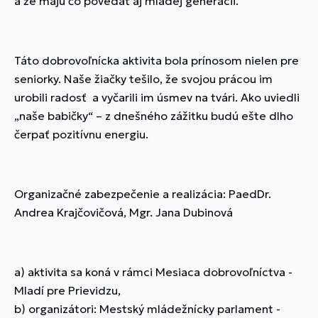
a že majú čo povedať aj mladej generácii.
Táto dobrovoľnícka aktivita bola prínosom nielen pre
seniorky. Naše žiačky tešilo, že svojou prácou im
urobili radosť a vyčarili im úsmev na tvári. Ako uviedli
„naše babičky“ – z dnešného zážitku budú ešte dlho
čerpať pozitívnu energiu.
Organizačné zabezpečenie a realizácia: PaedDr.
Andrea Krajčovičová, Mgr. Jana Dubinová
a) aktivita sa koná v rámci Mesiaca dobrovoľníctva -
Mladí pre Prievidzu,
b) organizátori: Mestský mládežnícky parlament -