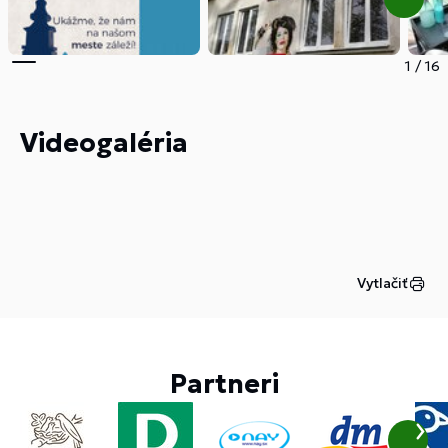
1
/
16
Videogaléria
Vytlačiť
Partneri