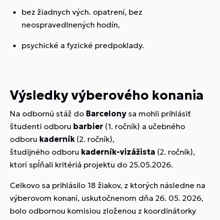
bez žiadnych vých. opatrení, bez
neospravedlnených hodín,
psychické a fyzické predpoklady.
Výsledky výberového konania
Na odbornú stáž do
Barcelony
sa mohli prihlásiť
študenti odboru
barbier
(1. ročník) a učebného
odboru
kaderník
(2. ročník),
študijného odboru
kaderník-
vizážista
(2. ročník),
ktorí spĺňali kritériá projektu do 25.05.2026.
Celkovo sa prihlásilo 18 žiakov, z ktorých následne na
výberovom konaní, uskutočnenom dňa 26. 05. 2026,
bolo odbornou komisiou zloženou z koordinátorky