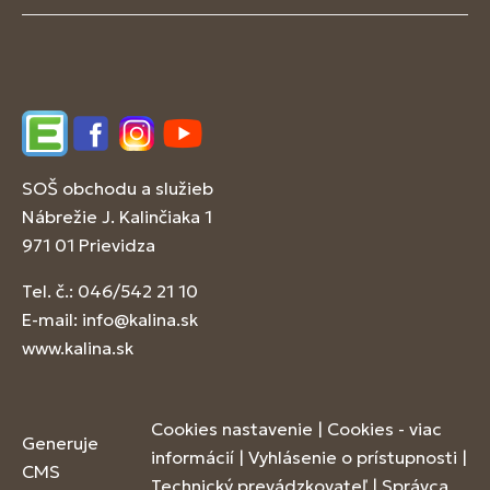
Edupage
Facebook
Instagram
YouTube
SOŠ obchodu a služieb
Nábrežie J. Kalinčiaka 1
971 01 Prievidza
Tel. č.: 046/542 21 10
E-mail:
info@kalina.sk
www.kalina.sk
Cookies nastavenie
|
Cookies - viac
Generuje
informácií
|
Vyhlásenie o prístupnosti
|
CMS
Technický prevádzkovateľ
|
Správca