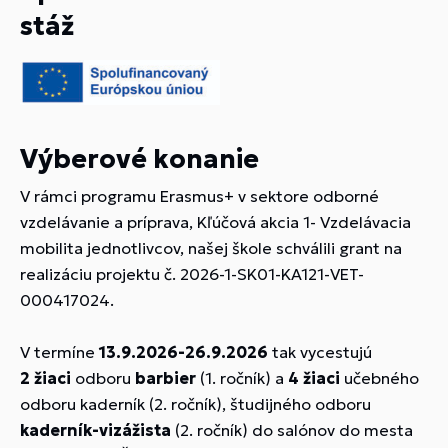
stáž
Výberové konanie
V rámci programu Erasmus+ v sektore odborné
vzdelávanie a príprava, Kľúčová akcia 1- Vzdelávacia
mobilita jednotlivcov, našej škole schválili grant na
realizáciu projektu č. 2026-1-SK01-KA121-VET-
000417024.
V termíne
13.9.2026-26.9.2026
tak vycestujú
2 žiaci
odboru
barbier
(1. ročník) a
4 žiaci
učebného
odboru kaderník (2. ročník), študijného odboru
kaderník-vizážista
(2. ročník) do salónov do mesta