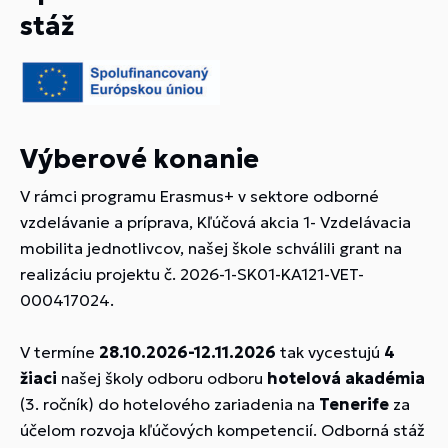
stáž
Výberové konanie
V rámci programu Erasmus+ v sektore odborné
vzdelávanie a príprava, Kľúčová akcia 1- Vzdelávacia
mobilita jednotlivcov, našej škole schválili grant na
realizáciu projektu č. 2026-1-SK01-KA121-VET-
000417024.
V termíne
28.10.2026-12.11.2026
tak vycestujú
4
žiaci
našej školy odboru odboru
hotelová akadémia
(3. ročník) do hotelového zariadenia na
Tenerife
za
účelom rozvoja kľúčových kompetencií. Odborná stáž