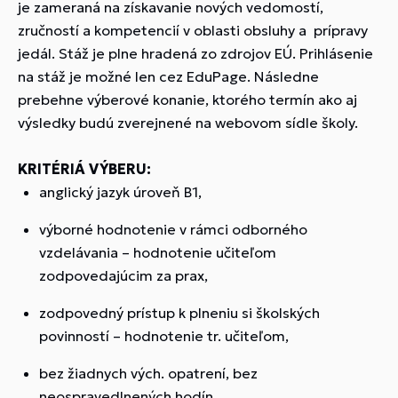
je zameraná na získavanie nových vedomostí,
zručností a kompetencií v oblasti obsluhy a prípravy
jedál. Stáž je plne hradená zo zdrojov EÚ. Prihlásenie
na stáž je možné len cez EduPage. Následne
prebehne výberové konanie, ktorého termín ako aj
výsledky budú zverejnené na webovom sídle školy.
KRITÉRIÁ VÝBERU:
anglický jazyk úroveň B1,
výborné hodnotenie v rámci odborného
vzdelávania – hodnotenie učiteľom
zodpovedajúcim za prax,
zodpovedný prístup k plneniu si školských
povinností – hodnotenie tr. učiteľom,
bez žiadnych vých. opatrení, bez
neospravedlnených hodín,