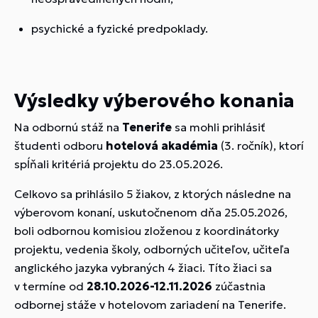
psychické a fyzické predpoklady.
Výsledky výberového konania
Na odbornú stáž na
Tenerife
sa mohli prihlásiť
študenti odboru
hotelová akadémia
(3. ročník), ktorí
spĺňali kritériá projektu do 23.05.2026.
Celkovo sa prihlásilo 5 žiakov, z ktorých následne na
výberovom konaní, uskutočnenom dňa 25.05.2026,
boli odbornou komisiou zloženou z koordinátorky
projektu, vedenia školy, odborných učiteľov, učiteľa
anglického jazyka vybraných 4 žiaci. Títo žiaci sa
v termíne od
28.10.2026-12.11.2026
zú
častnia
odbornej stáže v hotelovom zariadení na Tenerife.