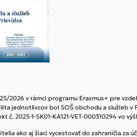
025/2026 v rámci programu Erasmus+ pre vzdel
lita jednotlivcov bol SOŠ obchodu a služieb v P
ekt č. 2025-1-SK01-KA121-VET-
000310294 vo výš
itelia ako aj žiaci vycestovať do zahraničia za