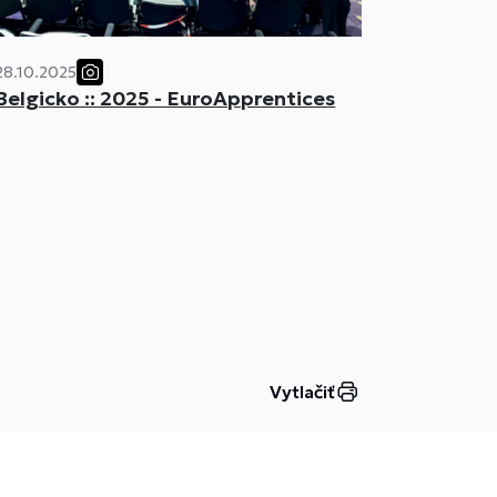
28.10.2025
Belgicko :: 2025 - EuroApprentices
Vytlačiť