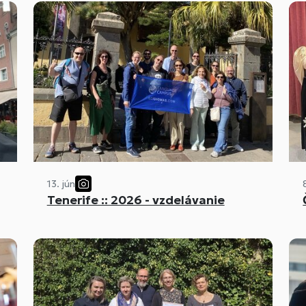
13. jún
Tenerife :: 2026 - vzdelávanie