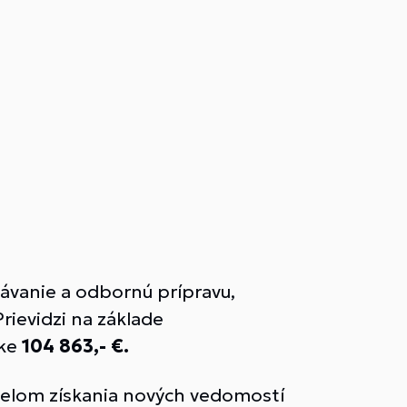
ávanie a odbornú prípravu,
rievidzi na základe
ke
104 863,- €.
 účelom získania nových vedomostí