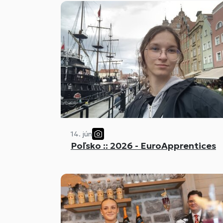
14. jún
Poľsko :: 2026 - EuroApprentices