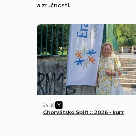
a zručností.
24. júl
Chorvátsko Split :: 2026 - kurz