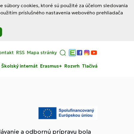
le súbory cookies, ktoré sú použité za účelom sledovania
použitím príslušného nastavenia webového prehliadača
ontakt
RSS
Mapa stránky
Edupage
Facebook
Instagram
YouTube
Školský internát
Erasmus+
Rozvrh
Tlačivá
ávanie a odbornú prípravu bola