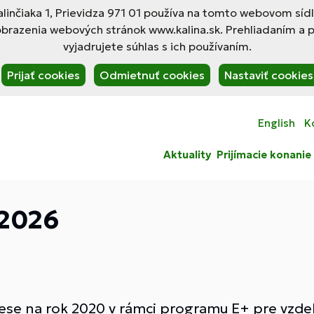
linčiaka 1, Prievidza 971 01 používa na tomto webovom síd
obrazenia webových stránok www.kalina.sk. Prehliadaním a 
vyjadrujete súhlas s ich používaním.
Prijať cookies
Odmietnuť cookies
Nastaviť cookies
English
K
Aktuality
Prijímacie konanie
2026
ese na rok 2020 v rámci programu E+ pre vzdel