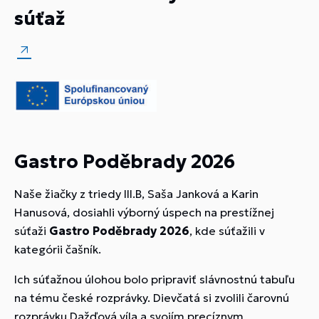
súťaž
Gastro Poděbrady 2026
Naše žiačky z triedy III.B, Saša Janková a Karin
Hanusová, dosiahli výborný úspech na prestížnej
súťaži
Gastro Poděbrady 2026
, kde súťažili v
kategórii čašník.
Ich súťažnou úlohou bolo pripraviť slávnostnú tabuľu
na tému české rozprávky. Dievčatá si zvolili čarovnú
rozprávku
Dažďová víla
a svojím precíznym