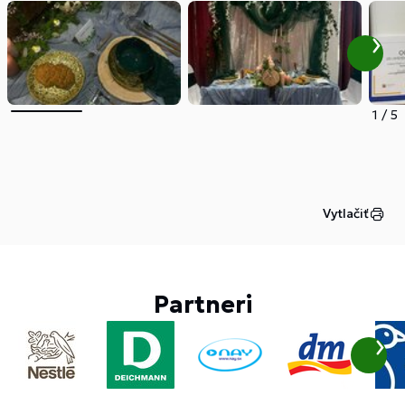
1
/
5
Vytlačiť
Partneri