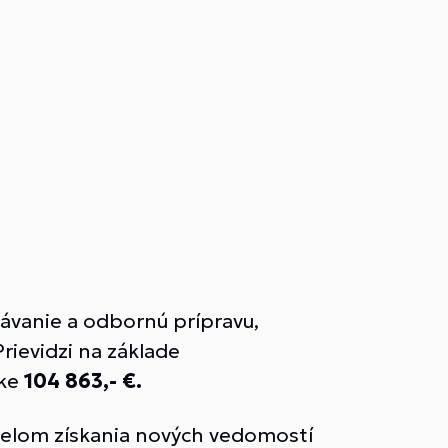
ávanie a odbornú prípravu,
rievidzi na základe
ke
104 863,- €.
 účelom získania nových vedomostí