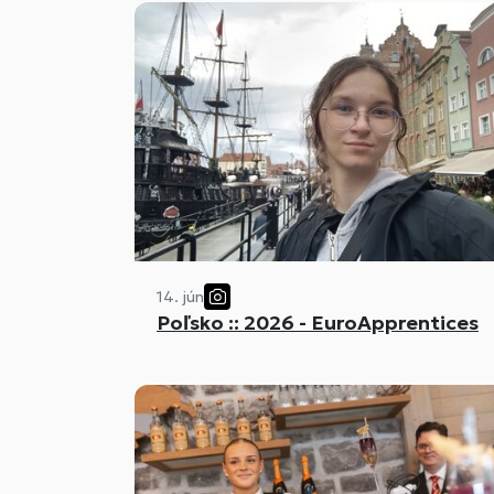
14. jún
Poľsko :: 2026 - EuroApprentices