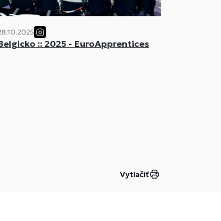
28.10.2025
Belgicko :: 2025 - EuroApprentices
Vytlačiť