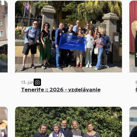
13. jún
Tenerife :: 2026 - vzdelávanie