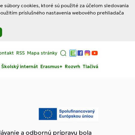
le súbory cookies, ktoré sú použité za účelom sledovania
použitím príslušného nastavenia webového prehliadača
ontakt
RSS
Mapa stránky
Edupage
Facebook
Instagram
YouTube
Školský internát
Erasmus+
Rozvrh
Tlačivá
ávanie a odbornú prípravu bola