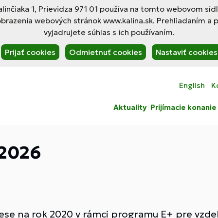
linčiaka 1, Prievidza 971 01 používa na tomto webovom síd
obrazenia webových stránok www.kalina.sk. Prehliadaním a 
vyjadrujete súhlas s ich používaním.
Prijať cookies
Odmietnuť cookies
Nastaviť cookies
English
K
Aktuality
Prijímacie konanie
2026
ese na rok 2020 v rámci programu E+ pre vzdel