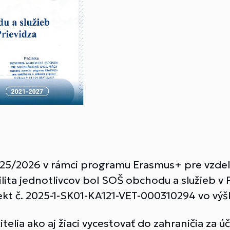
025/2026 v rámci programu Erasmus+ pre vzdel
lita jednotlivcov bol SOŠ obchodu a služieb v P
ekt č. 2025-1-SK01-KA121-VET-
000310294 vo výš
itelia ako aj žiaci vycestovať do zahraničia za