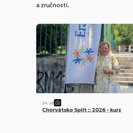
a zručností.
24. júl
Chorvátsko Split :: 2026 - kurz