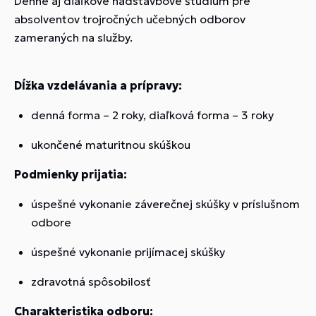
Denné aj diaľkové nadstavbové štúdium pre
absolventov trojročných učebných odborov
zameraných na služby.
Dĺžka vzdelávania a prípravy:
denná forma – 2 roky, diaľková forma – 3 roky
ukončené maturitnou skúškou
Podmienky prijatia:
úspešné vykonanie záverečnej skúšky v príslušnom
odbore
úspešné vykonanie prijímacej skúšky
zdravotná spôsobilosť
Charakteristika odboru: