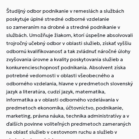
Študijný odbor podnikanie v remeslách a službách
poskytuje úplné stredné odborné vzdelanie
so zameraním na drobné a stredné podnikanie v
službách. Umožňuje žiakom, ktorí úspešne absolvovali
trojročný učebný odbor v oblasti služieb, získať vyššiu
odbornú kvalifikovanosť a tak zvládnuť náročné úlohy
zvyšovania úrovne a kvality poskytovania služieb a
konkurencieschopnosť podnikania. Absolvent získa
potrebné vedomosti v oblasti všeobecného a
odborného vzdelania, hlavne v predmetoch slovenský
jazyk a literatúra, cudzí jazyk, matematika,
informatika a v oblasti odborného vzdelávania v
predmetoch ekonomika, účtovníctvo, podnikanie,
marketing, právna náuka, technika administratívy a v
ďalších povinne voliteľných predmetoch zameraných
na oblasť služieb v cestovnom ruchu a služieb v