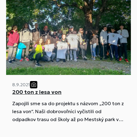
8.9.2021
200 ton z lesa von
Zapojili sme sa do projektu s názvom „200 ton z
lesa von“. Naši dobrovoľníci vyčistili od
odpadkov trasu od školy až po Mestský park v
Prievidzi a okolie McDonald´s a športovej haly.