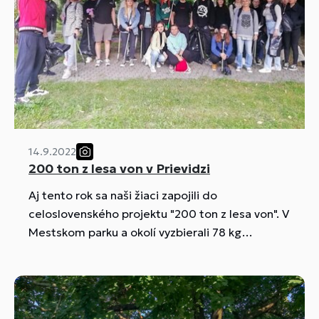
14.9.2022
200 ton z lesa von v Prievidzi
Aj tento rok sa naši žiaci zapojili do
celoslovenského projektu "200 ton z lesa von". V
Mestskom parku a okolí vyzbierali 78 kg
odpadkov. Mesto PRIEVIDZA zapožičalo lapače
na odpadky a zabezpečilo odvoz a likvidáciu
vyzbieraného odpadu.