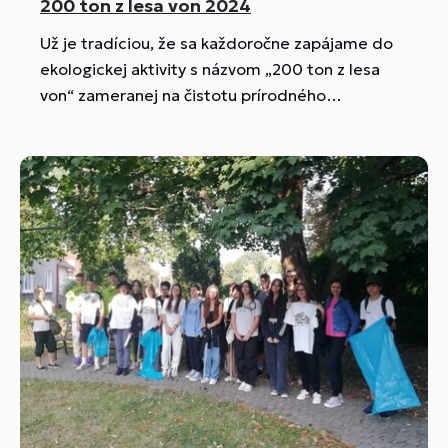
200 ton z lesa von 2024
Už je tradíciou, že sa každoročne zapájame do
ekologickej aktivity s názvom „200 ton z lesa
von“ zameranej na čistotu prírodného
prostredia. Môže ísť o lesný porast, prírodné
prostredie v okolí miest či obcí alebo vodných
tokov. Do projektu sme sa zapojili aj tento
školský rok.