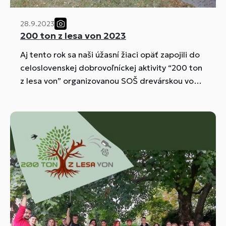
28.9.2023
200 ton z lesa von 2023
Aj tento rok sa naši úžasní žiaci opäť zapojili do
celoslovenskej dobrovoľníckej aktivity “200 ton
z lesa von” organizovanou SOŠ drevárskou vo
Vranove nad Topľou.