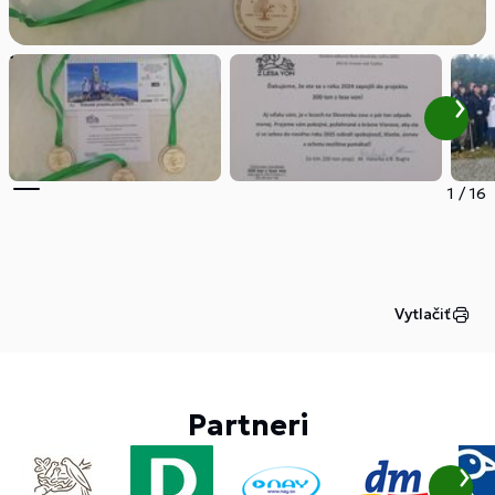
1
/
16
Vytlačiť
Partneri