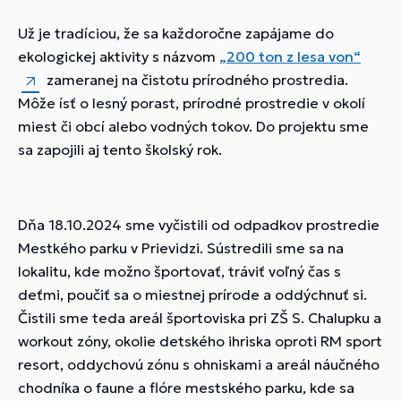
Už je tradíciou, že sa každoročne zapájame do
ekologickej aktivity s názvom
„200 ton z lesa von“
zameranej na čistotu prírodného prostredia.
Môže ísť o lesný porast, prírodné prostredie v okolí
miest či obcí alebo vodných tokov. Do projektu sme
sa zapojili aj tento školský rok.
Dňa 18.10.2024 sme vyčistili od odpadkov prostredie
Mestkého parku v Prievidzi. Sústredili sme sa na
lokalitu, kde možno športovať, tráviť voľný čas s
deťmi, poučiť sa o miestnej prírode a oddýchnuť si.
Čistili sme teda areál športoviska pri ZŠ S. Chalupku a
workout zóny, okolie detského ihriska oproti RM sport
resort, oddychovú zónu s ohniskami a areál náučného
chodníka o faune a flóre mestského parku, kde sa