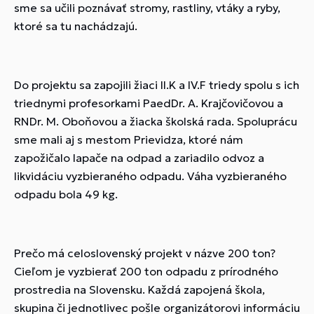
sme sa učili poznávať stromy, rastliny, vtáky a ryby,
ktoré sa tu nachádzajú.
Do projektu sa zapojili žiaci II.K a IV.F triedy spolu s ich
triednymi profesorkami PaedDr. A. Krajčovičovou a
RNDr. M. Oboňovou a žiacka školská rada. Spoluprácu
sme mali aj s mestom Prievidza, ktoré nám
zapožičalo lapače na odpad a zariadilo odvoz a
likvidáciu vyzbieraného odpadu. Váha vyzbieraného
odpadu bola 49 kg.
Prečo má celoslovenský projekt v názve 200 ton?
Cieľom je vyzbierať 200 ton odpadu z prírodného
prostredia na Slovensku. Každá zapojená škola,
skupina či jednotlivec pošle organizátorovi informáciu