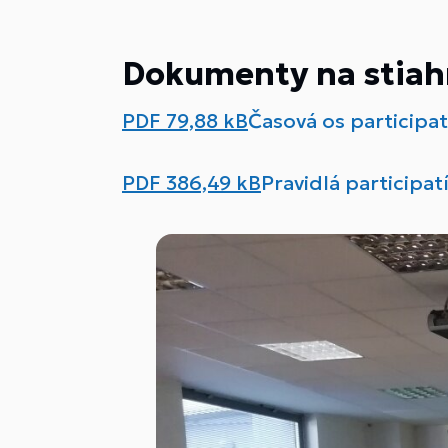
Dokumenty na stiah
PDF
79,88 kB
Časová os participa
PDF
386,49 kB
Pravidlá participa