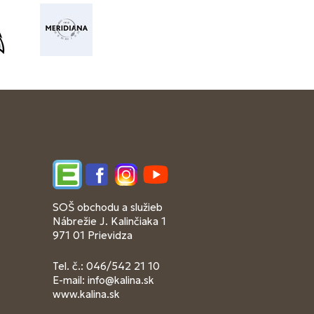
Edupage
Facebook
Instagram
YouTube
SOŠ obchodu a služieb
Nábrežie J. Kalinčiaka 1
971 01 Prievidza
Tel. č.: 046/542 21 10
E-mail:
info@kalina.sk
www.kalina.sk