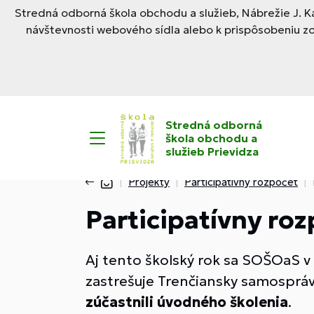
Stredná odborná škola obchodu a služieb, Nábrežie J. Ka
návštevnosti webového sídla alebo k prispôsobeniu z
Stredná odborná
škola obchodu a
služieb Prievidza
Projekty
Participatívny rozpočet
Participatívny ro
Aj tento školský rok sa SOŠOaS v 
zastrešuje Trenčiansky samospráv
zúčastnili úvodného školenia
.