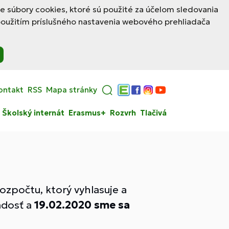
le súbory cookies, ktoré sú použité za účelom sledovania
použitím príslušného nastavenia webového prehliadača
ontakt
RSS
Mapa stránky
Edupage
Facebook
Instagram
YouTube
Školský internát
Erasmus+
Rozvrh
Tlačivá
ozpočtu, ktorý vyhlasuje a
adosť a
19.02.2020
sme sa