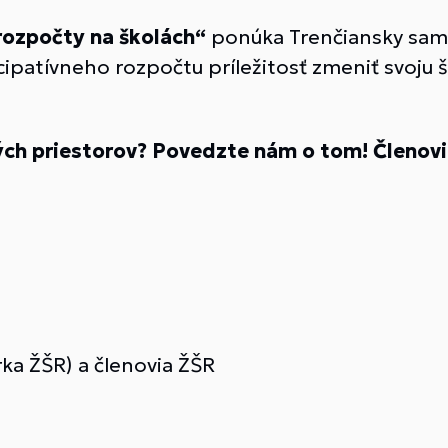
 rozpočty na školách“
ponúka Trenčiansky sam
patívneho rozpočtu príležitosť zmeniť svoju šk
ch priestorov? Povedzte nám o tom! Členovia
ka ŽŠR) a členovia ŽŠR