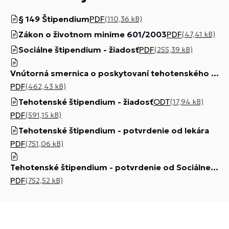
§ 149 Štipendium
PDF
(110,36 kB)
Zákon o životnom minime 601/2003
PDF
(47,41 kB)
Sociálne štipendium - žiadosť
PDF
(255,39 kB)
Vnútorná smernica o poskytovaní tehotenského štipendia
PDF
(462,43 kB)
Tehotenské štipendium - žiadosť
ODT
(17,94 kB)
PDF
(591,15 kB)
Tehotenské štipendium - potvrdenie od lekára
PDF
(751,06 kB)
Tehotenské štipendium - potvrdenie od Sociálnej poisťovne
PDF
(752,52 kB)