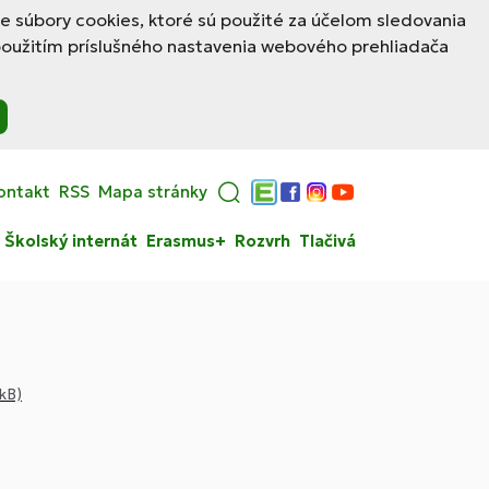
le súbory cookies, ktoré sú použité za účelom sledovania
použitím príslušného nastavenia webového prehliadača
ontakt
RSS
Mapa stránky
Edupage
Facebook
Instagram
YouTube
Školský internát
Erasmus+
Rozvrh
Tlačivá
kB)