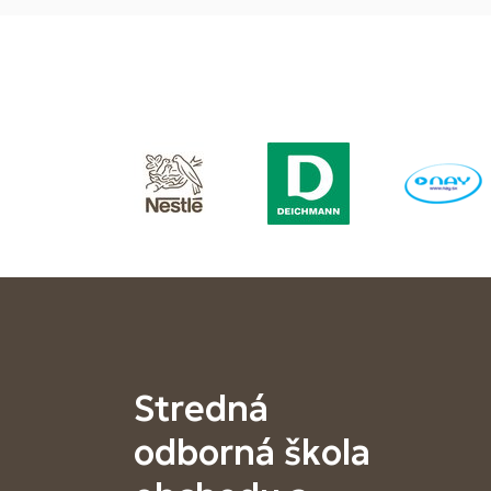
Stredná
odborná škola