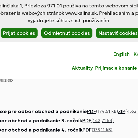
linčiaka 1, Prievidza 971 01 používa na tomto webovom síd
obrazenia webových stránok www.kalina.sk. Prehliadaním a 
vyjadrujete súhlas s ich používaním.
Prijať cookies
Odmietnuť cookies
Nastaviť cookies
English
K
Aktuality
Prijímacie konanie
lužieb
axe pre odbor obchod a podnikanie
PDF
ZIP
(174,51 kB)
(4,62 
or obchod a podnikanie 3. ročník
PDF
(142,71 kB)
or obchod a podnikanie 4. ročník
PDF
(135,11 kB)