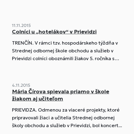
11.11.2015
Colníci u „hotelákov“ v Prievidzi
TRENČÍN. V rámci tzv. hospodárskeho týždňa v
Strednej odbornej škole obchodu a služieb v
Prievidzi colníci oboznámili žiakov 5. ročníka s
ich základnými...
4.11.2015
Mária Čírova spievala priamo v škole
žiakom aj učiteľom
PRIEVIDZA. Odmenou za viaceré projekty, ktoré
pripravovali žiaci a učitelia Strednej odbornej
školy obchodu a služieb v Prievidzi, bol koncert...