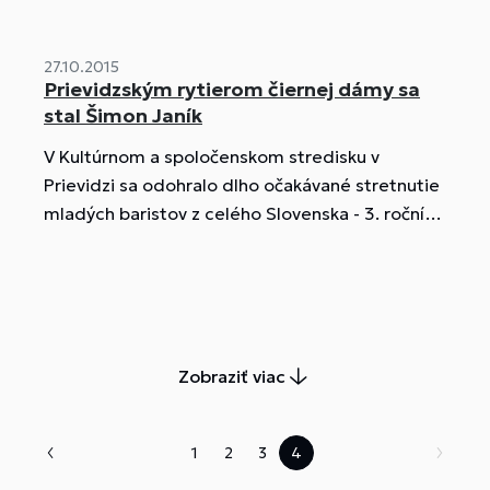
27.10.2015
Prievidzským rytierom čiernej dámy sa
stal Šimon Janík
V Kultúrnom a spoločenskom stredisku v
Prievidzi sa odohralo dlho očakávané stretnutie
mladých baristov z celého Slovenska - 3. ročník
baristickej súťaže Prievidzský rytier čiernej
dámy.
Zobraziť viac
1
2
3
4