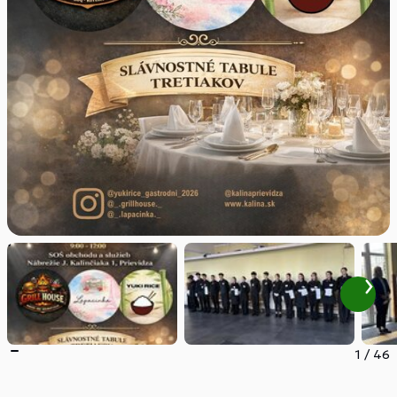
1
/
46