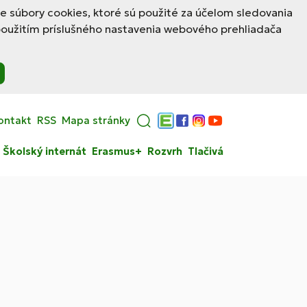
le súbory cookies, ktoré sú použité za účelom sledovania
použitím príslušného nastavenia webového prehliadača
ontakt
RSS
Mapa stránky
Edupage
Facebook
Instagram
YouTube
Školský internát
Erasmus+
Rozvrh
Tlačivá