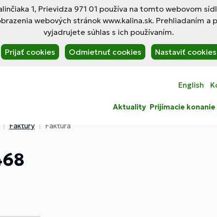
linčiaka 1, Prievidza 971 01 používa na tomto webovom síd
obrazenia webových stránok www.kalina.sk. Prehliadaním a 
vyjadrujete súhlas s ich používaním.
Prijať cookies
Odmietnuť cookies
Nastaviť cookies
English
K
Aktuality
Prijímacie konanie
Faktúry
Faktúra
468