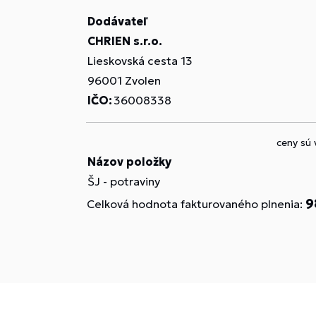
Dodávateľ
CHRIEN s.r.o.
Lieskovská cesta 13
96001 Zvolen
IČO:
36008338
ceny sú
Názov položky
ŠJ - potraviny
9
Celková hodnota fakturovaného plnenia: