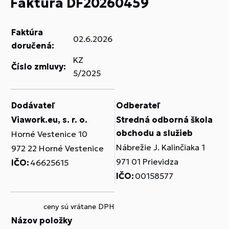
Faktúra DF20260459
Faktúra
02.6.2026
doručená:
KZ
Číslo zmluvy:
5/2025
Dodávateľ
Odberateľ
Viawork.eu, s. r. o.
Stredná odborná škola
obchodu a služieb
Horné Vestenice 10
Nábrežie J. Kalinčiaka 1
972 22 Horné Vestenice
971 01 Prievidza
IČO:
46625615
IČO:
00158577
ceny sú vrátane DPH
Názov položky