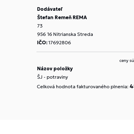
Dodávateľ
Štefan Remeň REMA
73
956 16 Nitrianska Streda
IČO:
17692806
ceny s
Názov položky
ŠJ - potraviny
4
Celková hodnota fakturovaného plnenia: