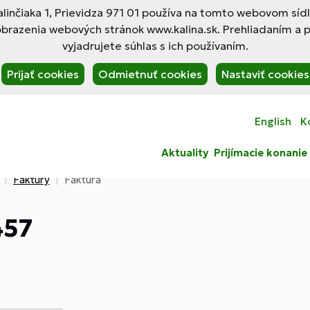
linčiaka 1, Prievidza 971 01 používa na tomto webovom síd
obrazenia webových stránok www.kalina.sk. Prehliadaním a 
vyjadrujete súhlas s ich používaním.
Prijať cookies
Odmietnuť cookies
Nastaviť cookies
English
K
Aktuality
Prijímacie konanie
Faktúry
Faktúra
457