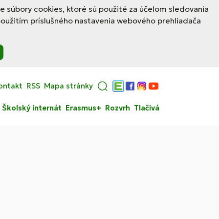
le súbory cookies, ktoré sú použité za účelom sledovania
použitím príslušného nastavenia webového prehliadača
ontakt
RSS
Mapa stránky
Edupage
Facebook
Instagram
YouTube
Školský internát
Erasmus+
Rozvrh
Tlačivá