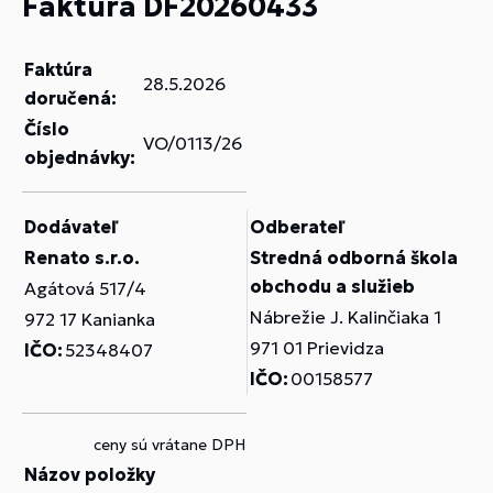
Faktúra DF20260433
Faktúra
28.5.2026
doručená:
Číslo
VO/0113/26
objednávky:
Dodávateľ
Odberateľ
Renato s.r.o.
Stredná odborná škola
obchodu a služieb
Agátová 517/4
Nábrežie J. Kalinčiaka 1
972 17 Kanianka
971 01 Prievidza
IČO:
52348407
IČO:
00158577
ceny sú vrátane DPH
Názov položky