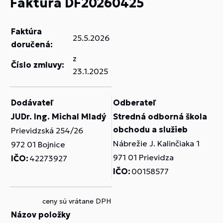
Faktúra DF20260425
Faktúra
25.5.2026
doručená:
z
Číslo zmluvy:
23.1.2025
Dodávateľ
Odberateľ
JUDr. Ing. Michal Mladý
Stredná odborná škola
obchodu a služieb
Prievidzská 254/26
Nábrežie J. Kalinčiaka 1
972 01 Bojnice
971 01 Prievidza
IČO:
42273927
IČO:
00158577
ceny sú vrátane DPH
Názov položky