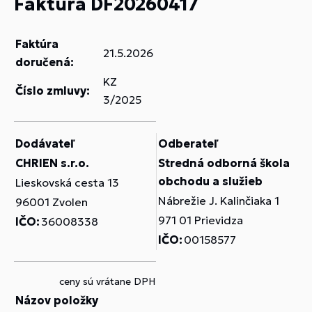
Faktúra DF20260417
Faktúra
21.5.2026
doručená:
KZ
Číslo zmluvy:
3/2025
Dodávateľ
Odberateľ
CHRIEN s.r.o.
Stredná odborná škola
obchodu a služieb
Lieskovská cesta 13
Nábrežie J. Kalinčiaka 1
96001 Zvolen
971 01 Prievidza
IČO:
36008338
IČO:
00158577
ceny sú vrátane DPH
Názov položky