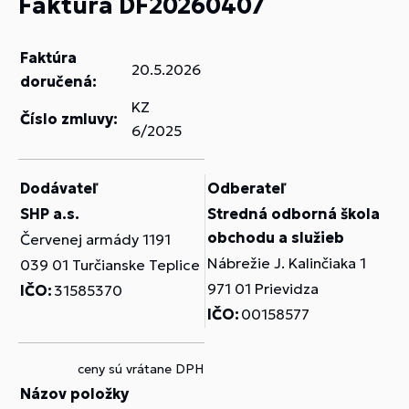
Faktúra DF20260407
Faktúra
20.5.2026
doručená:
KZ
Číslo zmluvy:
6/2025
Dodávateľ
Odberateľ
SHP a.s.
Stredná odborná škola
obchodu a služieb
Červenej armády 1191
Nábrežie J. Kalinčiaka 1
039 01 Turčianske Teplice
971 01 Prievidza
IČO:
31585370
IČO:
00158577
ceny sú vrátane DPH
Názov položky