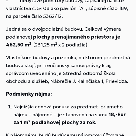
- nebytové priestory budovy, zapísanej na liste
vlastníctva č. 5408 ako pavilón ´A´, súpisné číslo 189,
na parcele číslo 5362/12.
Jedná sa o dvojpodlažnú budovu. Celková výmera
podlahovej
plochy prenajímaného priestoru je
2
2
462,50 m
(231,25 m
x 2 podlažia).
Vlastníkom budovy a pozemku, na ktorom predmetná
budova stojí, je Trenčiansky samosprávny kraj,
správcom uvedeného je Stredná odborná škola
obchodu a služieb, Nábrežie J. Kalinčiaka 1, Prievidza.
Podmienky nájmu:
Najnižšia cenová ponuka
za predmet priameho
nájmu – nájomné – je stanovená na sumu
18,-Eur
2
za 1
m
podlahovej plochy za rok.
K nájomnému budú budúcemu nájomcovi účtované