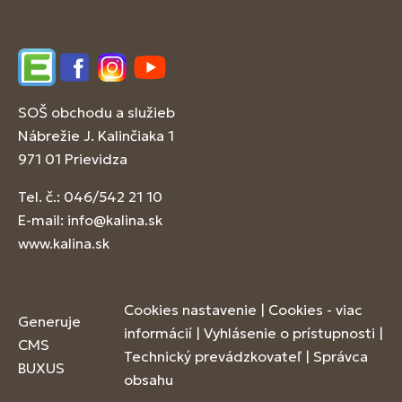
Edupage
Facebook
Instagram
YouTube
SOŠ obchodu a služieb
Nábrežie J. Kalinčiaka 1
971 01 Prievidza
Tel. č.: 046/542 21 10
E-mail:
info@kalina.sk
www.kalina.sk
Cookies nastavenie
|
Cookies - viac
Generuje
informácií
|
Vyhlásenie o prístupnosti
|
CMS
Technický prevádzkovateľ
|
Správca
BUXUS
obsahu