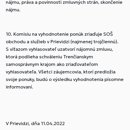
nájmu, práva a povinnosti zmluvných strán, skončenie
nájmu.
10. Komisiu na vyhodnotenie ponúk zriaďuje SOŠ
obchodu a služieb v Prievidzi (najmenej trojčlennú).
S víťazom vyhlasovateľ uzatvorí nájomnú zmluvu,
ktorá podlieha schváleniu Trenčianskym
samosprávnym krajom ako zriaďovateľom
vyhlasovateľa. Všetci záujemcovia, ktorí predložia
svoje ponuky, budú o výsledku vyhodnotenia písomne
informovaní.
V Prievidzi, dňa 11.04.2022