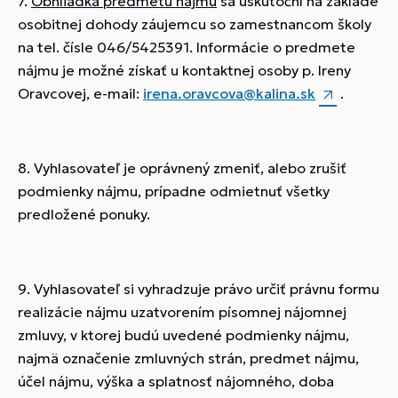
7.
Obhliadka predmetu nájmu
sa uskutoční na základe
osobitnej dohody záujemcu so zamestnancom školy
na tel. čísle 046/5425391. Informácie o predmete
nájmu je možné získať u kontaktnej osoby p. Ireny
Oravcovej, e-mail:
irena.oravcova@kalina.sk
.
8. Vyhlasovateľ je oprávnený zmeniť, alebo zrušiť
podmienky nájmu, prípadne odmietnuť všetky
predložené ponuky.
9. Vyhlasovateľ si vyhradzuje právo určiť právnu formu
realizácie nájmu uzatvorením písomnej nájomnej
zmluvy, v ktorej budú uvedené podmienky nájmu,
najmä označenie zmluvných strán, predmet nájmu,
účel nájmu, výška a splatnosť nájomného, doba