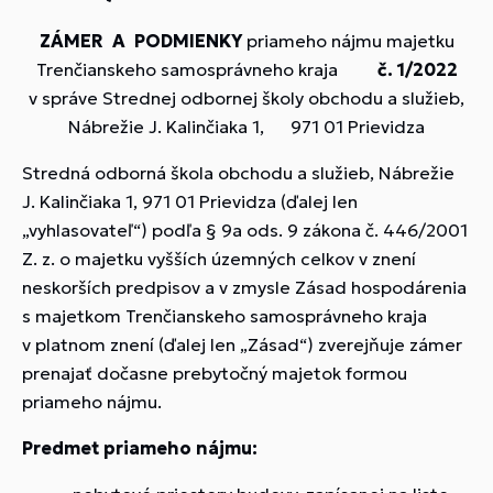
ZÁMER A PODMIENKY
priameho nájmu majetku
Trenčianskeho samosprávneho kraja
č. 1/2022
v správe Strednej odbornej školy obchodu a služieb,
Nábrežie J. Kalinčiaka 1, 971 01 Prievidza
Stredná odborná škola obchodu a služieb, Nábrežie
J. Kalinčiaka 1, 971 01 Prievidza (ďalej len
„vyhlasovateľ“) podľa § 9a ods. 9 zákona č. 446/2001
Z. z. o majetku vyšších územných celkov v znení
neskorších predpisov a v zmysle Zásad hospodárenia
s majetkom Trenčianskeho samosprávneho kraja
v platnom znení (ďalej len „Zásad“) zverejňuje zámer
prenajať dočasne prebytočný majetok formou
priameho nájmu.
Predmet priameho nájmu: