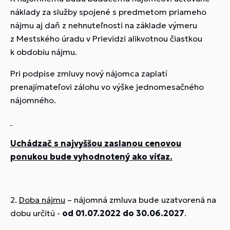
náklady za služby spojené s predmetom priameho
nájmu aj daň z nehnuteľnosti na základe výmeru
z Mestského úradu v Prievidzi alikvotnou čiastkou
k obdobiu nájmu.
Pri podpise zmluvy nový nájomca zaplatí
prenajímateľovi zálohu vo výške jednomesačného
nájomného.
Uchádzač s najvyššou zaslanou cenovou
ponukou bude vyhodnotený ako víťaz.
2.
Doba nájmu
– nájomná zmluva bude uzatvorená na
dobu určitú -
od 01.07.2022 do 30.06.2027
.