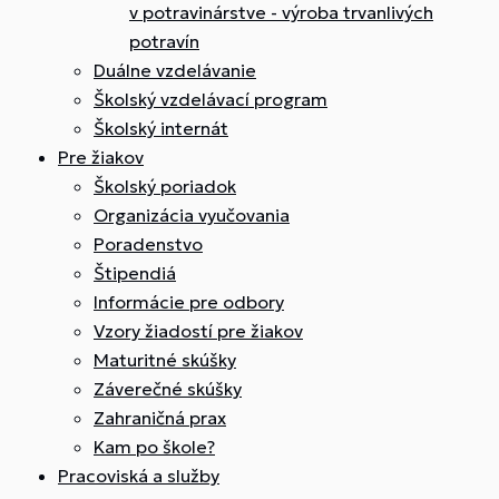
v potravinárstve - výroba trvanlivých
potravín
Duálne vzdelávanie
Školský vzdelávací program
Školský internát
Pre žiakov
Školský poriadok
Organizácia vyučovania
Poradenstvo
Štipendiá
Informácie pre odbory
Vzory žiadostí pre žiakov
Maturitné skúšky
Záverečné skúšky
Zahraničná prax
Kam po škole?
Pracoviská a služby