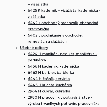
– vizážistka
6425 K kaderník – vizážista, kaderníčka -
vizážistka
6442 k obchodný pracovník, obchodná
pracovníčka
6402 L podnikanie v obchode,
remeslách a službách
Učebné odbory
6424 H manikér - pedikér, manikérka -
pedikérka
6456 H kaderník, kaderníčka
6462 H barbier, barbierka
6444 H čašník, servírka
6445 H kuchár, kuchárka
2964 H cukrár, cukrárka
2980 H pracovník v potravinárstve -
výroba trvanlivých potravín, pracovníčka